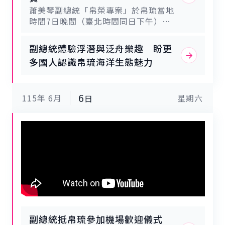
來是臺灣政府的施政重點，近年也通過
的訪客簿上簽名並寫下「臺帛共榮，文
蕭美琴副總統「帛榮專案」於帛琉當地
相關法律將所有原住民族語言法制化，
明長興」，盼臺帛友誼長存、共榮發
時間7日晚間（臺北時間同日下午）出
使其正式成為臺灣的國家語言。副總統
展。包括帛琉共和國副總統兼衛生部長
席帛琉惠恕仁（Surangel S. Whipps,
指出，他過去曾服務於臺灣東部的選
歐宜樓（Raynold Oilouch）、人力資
Jr.）總統歡迎晚宴，感謝帛琉政府與
區，當地聚居著許多原住民族群。他非
副總統體驗浮潛與泛舟樂趣 盼更
源、文化、觀光暨發展部長曼尼萊
人民始終堅定與臺灣站在一起。並表
常喜愛與欣賞原住民族所展現的多元文
（Ngiraibelas Tmetuchl）、候任駐
多國人認識帛琉海洋生態魅力
示，此行肩負深化兩國人民情誼、鼓勵
化，以及與全體臺灣人民分享的豐富傳
臺大使烏貝勞（Gaafar J.
更多臺灣旅客前來帛琉，及實地見證臺
統，不論在音樂表演或體育競技上都有
Uherbelau）及我國衛生福利部次長林
帛合作成果等三項任務。臺灣與帛琉對
極為傑出的表現。此外，在臺帛兩國眾
靜儀、外交部次長葛葆萱、駐帛國大使
6
115年
6月
星期六
民主與自由抱持共同的承諾與價值，同
日
多交流與合作領域中，其中一項即是臺
陳剛毅等均出席是項活動。
時重視保護自然環境。期盼臺帛邦誼長
灣與帛琉棒球隊之間的體育交流與共同
存、歷久彌新，兩國的合作與時俱進、
訓練，很榮幸在抵達帛琉的第一天就能
日益堅實。副總統致詞時，首先代表賴
親眼見證成果。副總統表示，很榮幸代
總統、中華民國臺灣政府與人民，向在
表臺灣總統與人民來到這裡，這也是他
座貴賓致上最誠摯的問候。並表示，此
就任副總統以來第一次正式出訪邦交
次非常榮幸奉派訪問帛琉，肩負深化兩
國。很高興此次出訪的目的地是帛琉，
國人民情誼的重任，賴總統為此次帛琉
這裡有迷人的美景、引人入勝的景點、
之行特別交付3項任務。第一，深化兩
熱情溫暖的人民，更有歷任總統多年來
國人民的緊密情誼。今日是他抵達帛琉
持續深化發展的深厚情誼，這份不斷加
的第2天，由衷感謝惠恕仁總統親自帶
深的根基，不僅透過政府間的關係在延
副總統抵帛琉參加機場歡迎儀式
領，讓他體驗到一趟精彩絕倫的知性之
續，也藉由傳統文化的連結及兩國的民