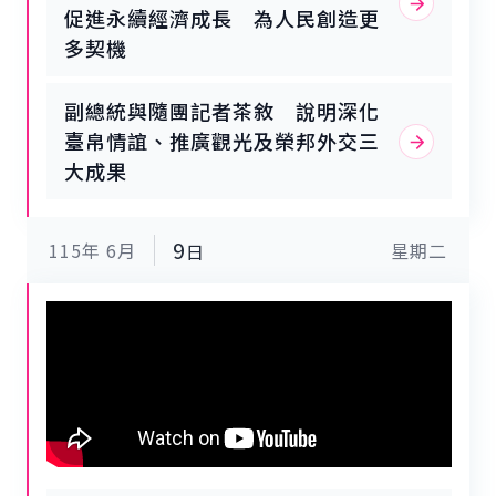
感謝在晚上特地前來機場迎接的現場人
促進永續經濟成長 為人民創造更
員，並表示，賴總統交付的「帛榮專
多契機
案」外交任務已經圓滿完成。此行是他
第一次以副總統的身分訪問邦交國帛
琉，在惠恕仁（Surangel S. Whipps,
副總統與隨團記者茶敘 說明深化
Jr.）總統及帛琉政府的用心安排下，
臺帛情誼、推廣觀光及榮邦外交三
這趟旅程讓他印象非常深刻。副總統分
大成果
享此次訪問的三項心得表示：第一、臺
帛兩國情誼是跨越海洋的南島家人連
結。此次率團出訪受到惠恕仁總統、歐
宜樓（Raynold Oilouch）副總統、帛
9
115年
6月
星期二
日
國各部會首長及傳統領袖的熱情接待，
帛琉人民的溫暖與好客，跟臺灣人一
樣，讓他深刻體會到兩國人民之間如家
人般親近；尤其是南島語族間那種跨越
語言的共同文化連結，讓他有一種熟悉
感與踏實感。第二、帛琉湛藍的海洋與
陽光，是不可錯過的美景。副總統特別
感謝惠恕仁總統親自安排及帶領訪團走
訪帛琉非常著名的景點，透過訪團成員
的眼睛及媒體朋友的鏡頭，將帛琉的美