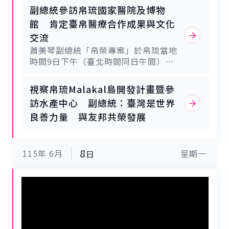
麗與溫暖傳遞給更多國人。帛琉是地理
副總統參訪帛琉國家醫院及博物
位置上距離臺灣最近的邦交國，從臺灣
館 肯定臺帛醫療合作成果與文化
每週有4班定期航班飛往帛琉，而且航
交流
程不到4個小時，交通相當便利，他要
蕭美琴副總統「帛榮專案」於帛琉當地
大力推薦國人朋友有機會一定要多去帛
時間9日下午（臺北時間同日午間）參
琉走走，親自體驗那裡的美麗與燦爛的
訪帛琉國家醫院及國家博物館。副總統
陽光。第三、見證臺帛許多榮邦合作的
表示，公共衛生是攸關人民健康與生命
成果，展現臺灣貢獻國際社會的實力。
視察帛琉Malakal島開發計畫暨參
的重要工作，也是賴總統高度重視的施
副總統指出，此行宣布法務部調查局將
訪水產中心 副總統：臺灣是世界
政優先事項。副總統肯定臺帛長期醫療
派員常駐帛琉，並捐贈無人機予帛國政
良善力量 與友邦共榮發展
合作成果，感謝臺灣醫療團隊持續投入
府以強化各項合作。他也實地走訪我國
帛琉醫療服務，並指出雙方在公共衛
援建的相關工程，看到施工計畫執行的
生、文化、教育及基礎建設等領域交流
狀況及計畫完工的成果。另外，還有國
合作密切，展現共同促進人民福祉及深
8
115年
家醫院、我駐帛琉技術團示範農場及水
6月
星期一
日
化夥伴關係的成果。副總統首先前往帛
產中心等地，共同見證臺帛近年來在基
琉國家醫院參訪，並聽取新光醫院簡報
礎建設、農漁業、醫療衛生等領域的榮
醫療計畫，隨後致詞時感謝歐宜樓副總
邦成果。這些實質合作讓我們深信，兩
統（Raynold Oilouch）的接待，並表
國未來將在既有的堅實基礎上，持續深
示，歐宜樓副總統也兼任衛生部長，肩
化各領域合作，促進兩國人民福祉及國
負照顧帛琉人民公共衛生的重任，這是
家發展。副總統表示，臺灣的外交處境