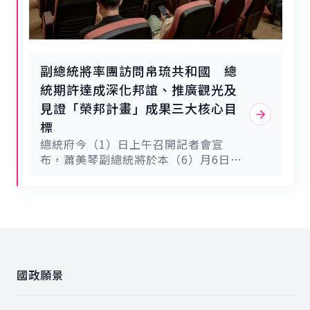
我們，和平對於現今世界是多麼彌足珍
的指出，目前帛琉約68%的陸上道路均
貴。副總統說，今日的帛琉島嶼與海洋
由臺灣協助興建，不僅強化各地交通網
巡禮，讓他深感5天的行程過於短暫。
絡，也進一步拉近人民之間的距離。談
即便如此，在接下來的緊湊行程中，他
及雙方在農業及水產養殖領域的合作，
將陸續參訪多項彰顯兩國人民緊密連結
副總統提到，他在今日下午參訪臺灣駐
副總統將率團訪問帛琉共和國 總
的合作計畫。他也與在座貴賓分享，橫
帛琉技術團，此項合作旨在支持永續漁
統期許達成深化邦誼、推廣觀光及
亙兩國之間的太平洋並非阻隔彼此的鴻
業，不僅能提供充足的糧食來源，更能
見證「榮邦計畫」成果三大核心目
溝，反而是將我們緊緊相連的紐帶。海
成為帛琉人民的經濟活動。在技術團支
洋連結了雙邊的文化、人民以及理念。
標
持的農產品中，聽說最受歡迎的水果是
臺帛兩國對保護自然環境抱持著共同的
紅肉火龍果及芭樂。在農業合作中，非
總統府今（1）日上午召開記者會宣
承諾與價值，對形塑生活方式的民主與
常榮幸透過技術團的努力與協作，為帛
布，蕭美琴副總統將於本（6）月6日至
自由更懷有相同的信念。正是這些共同
琉公立學校的學生們提供健康的營養午
10日率團訪問友邦帛琉共和國。總統期
理念，持續將彼此緊密凝聚在一起。最
餐。副總統指出，技術團的工作不僅限
許此行能達成「深化臺帛兩國邦誼」、
後，副總統也藉此機會，向惠恕仁總
於農業，他們也推動教育與語言交流計
「協助帛琉推廣永續觀光」及見證臺帛
統、帛琉政府及人民表達最誠摯的謝
畫。目前正致力於利用人工智慧和大數
「榮邦計畫」推動成果等三大核心目
意，感謝帛琉始終堅定與臺灣站在一
據繪製海洋或漁業生態系統地圖，協助
:::
標；同時也期盼臺帛未來持續深化各領
起，並持續在國際舞臺上為臺灣發聲。
帛琉政府管理自然資源。透過這些數
域合作，讓全世界共同見證兩國堅實且
臺灣的國際處境向來不易，但這段艱辛
據，能讓大家更清楚瞭解哪些區域需要
深厚的雙邊關係及合作成果。總統府發
國政願景
的歷史淬鍊，讓臺灣變得更加沉穩堅
加強保護、哪些區域可以在觀光與經濟
言人郭雅慧表示，我國與帛琉建交以
韌。如同帛琉人民一樣，臺灣人民亦是
活動之間取得平衡發展。正因我們都是
來，兩國邦誼篤睦友好，2024年總統
海島民族。當我們望向太平洋，以開放