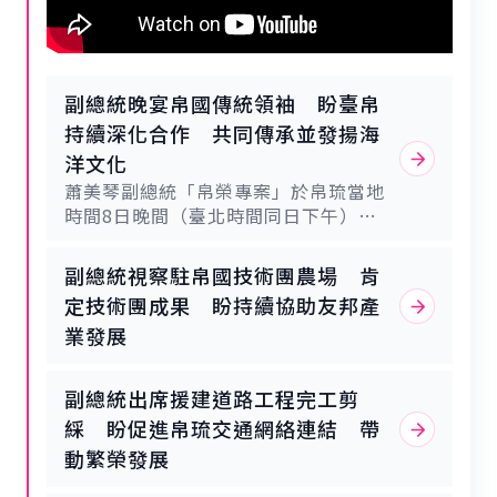
攸關人民健康與生命的重要工作。臺灣
確實充滿挑戰，面對的壓力也從未少
很榮幸能有機會與帛琉攜手合作，為帛
過，我們非常感謝帛琉政府以及人民不
琉人民的健康與福祉貢獻心力。副總統
斷給予溫暖及支持。如同賴總統所說
提到，政府也特別感謝每隔幾個月就前
「臺灣人就是世界人，而臺灣人有權利
來帛琉貢獻醫療專業的臺灣各大醫院及
副總統晚宴帛國傳統領袖 盼臺帛
走向世界」；臺灣不畏懼艱難，因為臺
執業醫師。並表示，新光醫院是臺灣極
灣人始終與人為善，願意為國際社會做
持續深化合作 共同傳承並發揚海
為優秀的私立醫院，在與帛琉的合作中
出具體貢獻。最後，副總統再次感謝帛
洋文化
扮演領導角色。臺灣也還有其他醫院及
琉政府給予此次出訪的支持與最大的協
蕭美琴副總統「帛榮專案」於帛琉當地
醫療專業人員，正以不同的方式與帛琉
助，也特別感謝一路陪伴的衛生福利部
時間8日晚間（臺北時間同日下午）晚
共同努力。副總統表示，本次行程中，
林靜儀次長、外交部葛葆萱次長，及外
宴帛國傳統領袖時表示，臺帛兩國之間
也見證許多雙方合作領域的成果，其中
交部所有參與相關行程準備的團隊同
有南島語族淵源的文化連結，並且都視
包括基礎建設、農業、水產養殖、文化
副總統視察駐帛國技術團農場 肯
仁，尤其是派駐在帛琉大使館，有各單
海洋為家園，雙方在長達四分之一世紀
及教育等，很感謝也有機會親眼見證在
位同仁在第一線為臺帛關係，及為臺灣
定技術團成果 盼持續協助友邦產
深厚友誼的基礎上，持續在各領域進行
公共衛生領域的合作成果。在場的衛生
擴大國際空間與貢獻世界所做的努力，
業發展
合作，期盼兩國在地緣政治挑戰、全球
福利部林靜儀次長本職是一名醫師，不
包含醫療團及技術團的專家，及許多民
化與AI的時代，能在發展先進科技與傳
僅是帛琉事務專家，更是醫療衛生專
間團體，還有許多熱愛帛琉海洋的臺灣
統價值之間取得平衡，保存並發揚自身
家，多年前也曾與他一同在臺灣立法院
觀光客，謝謝大家對持續深化邦交國友
副總統出席援建道路工程完工剪
傳統的文化。副總統致詞表示，很榮幸
共事。林次長一直為推動臺帛交流合作
誼所做的貢獻。也因為有大家的參與，
綵 盼促進帛琉交通網絡連結 帶
今晚能以東道主的身分款待大家。這趟
方面提供諸多協助，協助臺灣尋求深化
讓此行特別豐富。另外，也感謝隨團的
動繁榮發展
旅程到目前為止，一路上都深刻感受到
臺帛整體關係的最佳途徑。外交部也在
媒體朋友，因為有媒體朋友的參與，讓
帛琉人民的熱情好客，有此寶貴機會與
第一線提供支援，除了公共衛生，亦全
國人有更多機會認識帛琉，同時也讓世