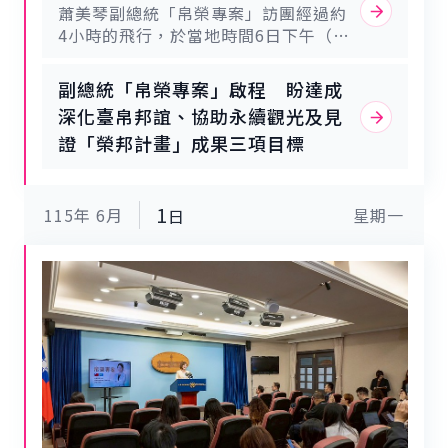
旅。世上鮮少有比「與鯊魚共游」更令
蕭美琴副總統「帛榮專案」訪團經過約
間社會不斷滋長。副總統提到，經常遇
人難忘、且能迅速拉近彼此距離的體
4小時的飛行，於當地時間6日下午（臺
到臺灣人民與他分享帛琉的故事，特別
驗；當然，這裡更擁有舉世聞名的壯麗
北時間同日下午）抵達帛琉國際機場。
是最近宣布出訪帛琉後，好像每個人都
景色。第二，鼓勵更多臺灣旅客將帛琉
班機停妥後，帛琉共和國副總統歐宜樓
能分享一段與帛琉有關的故事。有人聊
副總統「帛榮專案」啟程 盼達成
列為旅遊首選目的地。在所有重要的邦
（Raynold Oilouch）及我駐帛琉大使
起他們來過這裡的次數、與多少位帛琉
深化臺帛邦誼、協助永續觀光及見
交國與夥伴中，帛琉是唯一只需搭乘舒
陳剛毅登機迎接蕭副總統。機場歡迎儀
朋友共進晚餐，以及讚嘆此處的絕美風
證「榮邦計畫」成果三項目標
適、短程直飛航班即可抵達的國家，深
式首先由帛國青年吹奏螺角表示歡迎，
光；也聽過一些參加教育交流計畫的年
信帛琉擁有的壯麗美景將持續吸引更多
蕭副總統接受帛國代表獻戴迎賓花環及
輕人分享，以及在此當志工作為學習體
臺灣民眾前來。同時，帛琉近年積極推
警察儀隊列隊致敬，並在歐宜樓副總統
驗的一部分，在在展現兩國之間極為頻
動的永續觀光更是極具吸引力的亮點，
陪同下，沿途向前來歡迎的僑胞揮手致
1
繁精彩的互動。副總統指出，在兩國人
115年
6月
星期一
日
也是讓全世界，包括廣大的臺灣人民，
意。副總統一行接續前往Asahi棒球
民長達四分之一世紀深厚友誼的基礎
深刻領略帛琉之美、獨特文化及人民熱
場，為正在帛琉進行臺帛棒球交流賽的
上，雙方持續合作的重要領域也包括基
情的絕佳平台。第三，實地訪視及見證
臺灣代表隊加油打氣，並致贈臺帛友好
礎建設，他今天參訪了部分的合作計
臺帛堅實合作的各項重要計畫。他十分
巧克力，表達對球員們的鼓勵與支持。
畫，昨天也在貝里琉島（Peleliu）親
期待在接下來幾天的行程中，親自參訪
蕭副總統也感謝台灣國際棒球交流發展
眼見證臺灣與帛琉合作推動的建設成
各項基礎建設以及兩國在農業、漁業及
協會及球員們對於臺帛兩國棒球交流合
果，其中包括串連各個社區的交通網
公共衛生等領域的專業合作成果。今日
作的貢獻。晚間，副總統應邀出席歐宜
絡。副總統接著說，他過去服務的選區
有幸在惠恕仁總統的陪同下，造訪了擁
樓副總統晚餐敘。包括衛生福利部次長
就像帛琉一樣，部分原住民社群座落於
有豐富歷史底蘊的貝里琉島
林靜儀、外交部次長葛葆萱、駐帛國大
高山、部分緊鄰海洋，因此極需要健全
（Peleliu）；這段歷史深刻地提醒著
使陳剛毅等亦出席晚宴。
的交通網絡來拉近彼此的距離。並自豪