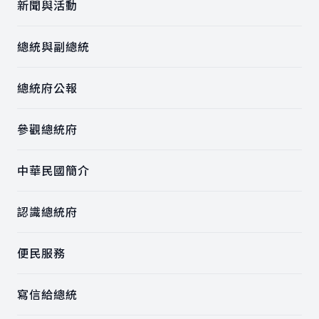
海洋國家，這些都是非常寶貴的資料，
就任後的第一次出訪，就曾到訪帛琉，
新聞與活動
的胸襟、開闊的心態以及引以為傲的溫
雙方都有責任共同守護周邊的海洋，尤
而帛琉總統惠恕仁（Surangel S.
暖與熱情交心，攜手向世界證明，臺帛
其海洋早已是我們文化中不可或缺的重
Whipps, Jr.）近年也數次訪臺，以實
兩國皆是國際社會不可或缺的良善力
總統與副總統
要部分。談到文化，副總統認為，海洋
際行動展現對臺帛邦誼的重視。今年非
量。願臺帛邦誼長存，歷久彌新；願兩
國家及海洋民族往往更加心胸寬闊，我
常榮幸再次收到惠恕仁總統邀請我國正
國的合作與時俱進，日益堅實。惠恕仁
們視海洋為家園，性格開放、友善且充
副元首赴訪的信函，為深化臺帛邦誼，
總統府公報
總統致詞時，歡迎蕭副總統首度以官方
滿熱情，好客也早已深深寫在DNA之
促進兩國人民友好交流，總統特別指派
身分訪帛，充分展現臺帛雙方深厚情
中。他非常高興大家今晚蒞臨共襄盛
副總統率團，於今年6月6日至10日出
誼，帛琉政府與人民對訪團都十分重
舉，讓他有機會向帛琉人民對訪團的熱
訪帛琉，以回應惠恕仁總統盛情邀請。
參觀總統府
視。並指出，臺帛關係建立在相互尊
情款待表達感謝。到目前為止這是一趟
郭發言人指出，此次副總統出訪名稱為
重、民主價值及人民交流基礎上，雙方
非常精彩的旅程，明天安排了更多活
「帛榮專案」，主要是期盼臺帛兩國在
同屬南島民族，不僅共享許多文化傳
中華民國簡介
動，其中包括參訪漁業與水產養殖中
深厚的邦誼基礎上持續互助共榮，共創
統，也長期透過交流深化連結。近期帛
心。副總統期盼在推動永續觀光方面展
兩國人民共同福祉，同時也促進彼此及
琉傳統帆船完成訪臺航程，進一步彰顯
開更廣泛的合作，這是賴總統交付給他
全球進步發展。對於副總統此次出訪，
認識總統府
雙方同為海洋民族的文化淵源。惠恕仁
此行的重要任務。並表示，稍早他和衛
總統也期許訪團達成以下三個核心目
總統提到，日前他訪問日本期間，多家
生福利部林靜儀次長也在討論如何吸引
標：第一，深化兩國邦誼。本次副總統
媒體關注臺灣與帛琉的關係。並強調，
更多臺灣人民前來帛琉觀光。他當然不
赴帛琉訪問，將拜會帛琉總統惠恕仁以
便民服務
臺帛關係十分穩固，也持續深化，因為
是帛琉唯一的代言人，臺灣有許多帛琉
及當地政要，希望藉此加深兩國互動與
雙方有共同利益，也支持以規則為基礎
的推廣者，很多人都曾親身體驗過帛琉
交流，進一步深化雙邊情誼。第二，協
寫信給總統
的國際秩序及自由開放的印太地區，並
的美麗與溫暖，未來會持續朝這個方向
助帛琉推廣永續觀光。考量觀光產業一
捍衛自由、民主與法治等共享價值。臺
努力。最後，副總統表示，兩國之間的
向是帛琉國家發展的重點項目，此行副