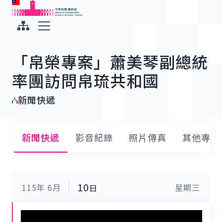
:::
:::
跳到主要內容
中華民國總統府
展開選單
「帛榮專案」蕭美琴副總統
率團訪問帛琉共和國
新聞快遞
介
新聞快遞
影音紀錄
照片傳真
其他專輯
10
115年
6月
星期三
日