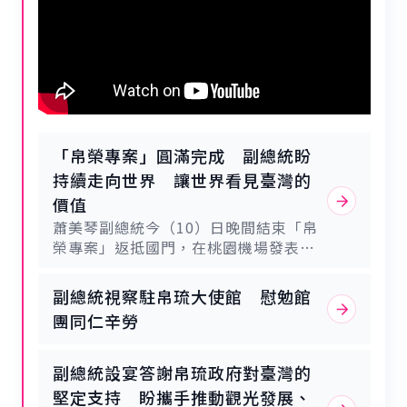
「帛榮專案」圓滿完成 副總統盼
持續走向世界 讓世界看見臺灣的
價值
蕭美琴副總統今（10）日晚間結束「帛
榮專案」返抵國門，在桃園機場發表談
話，分享此行見證臺帛邦誼、帛琉觀光
及榮邦合作成果等三項心得，並相信兩
副總統視察駐帛琉大使館 慰勉館
國會在既有堅實基礎上，持續在各領域
團同仁辛勞
深化合作，共同促進人民福祉及國家發
展。副總統強調，臺灣人是世界人，有
權利走向世界，未來會持續努力讓世界
副總統設宴答謝帛琉政府對臺灣的
看見臺灣的價值。副總統致詞時，首先
堅定支持 盼攜手推動觀光發展、