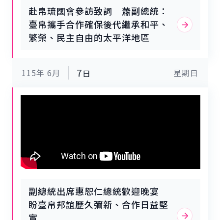
帛琉社會的傳統領袖們交流更是莫大的
力協助與帛琉相關的事務。副總統強
界有更多機會看到臺灣的價值。包括總
赴帛琉國會參訪致詞 蕭副總統：
榮幸。誠如今日上午在國會所言，海洋
調，公共衛生確實是至關重要的領域，
統府副秘書長鄭俊昇、國家安全會議副
臺帛攜手合作確保後代繼承和平、
並未將我們分隔，相反地，海洋將彼此
也是賴總統施政的優先事項。賴總統是
秘書長李問、外交部次長吳志中、使節
繁榮、民主自由的太平洋地區
緊緊相連。而這份連結的一部分，正是
臺灣歷史上首位醫生出身的總統，自就
團團長暨聖露西亞駐臺大使路易斯
深厚的文化根源及南島語族的共同傳
任以來，即高度重視公共衛生，這是其
（Robert Kennedy Lewis）及帛琉共
承；這項文化不僅在臺灣扎根，也遍及
專業領域的一環，他同時也親自主持
和國大使館代辦歐儒侃（David
整個太平洋地區。許多臺灣人，特別是
7
115年
「健康台灣推動委員會」。副總統也回
6月
星期日
日
Adams Orrukem）等均到場接機。
臺灣的原住民族群，都能在太平洋各地
憶賴總統在擔任副總統期間，出訪巴拉
找到自己的親族，而帛琉正是其中之
圭或宏都拉斯等國時，總是高度關注公
一。副總統提到，他為了今晚的場合特
共衛生計畫，顯見這是賴總統的重要施
別穿上由臺灣原住民排灣族傳統藝術家
政優先項目，感謝臺帛夥伴關係讓臺灣
所設計的服裝。臺灣目前有16個官方認
有機會成為世界上一股良善的力量，展
定的原住民族群，正如同帛琉有16個州
現積極促進公共衛生與全球健康的熱忱
一樣，而臺灣之所以有這16個法定原住
與貢獻。隨後，副總統一行前往帛琉國
民族，正是因為他們各自擁有獨一無二
家博物館，在館長Olympia E. Morei-
的語言與文化，並世世代代傳承至今。
Remengesau導覽下，參觀男人會館、
副總統說，遺憾的是臺灣過去曾擁有更
帛琉巴貝多島巨型土構遺跡展、「臺灣
多原住民社群與部落，但隨著時間流逝
副總統出席惠恕仁總統歡迎晚宴
原住民族特展」，以及西班牙、德國、
而失去了他們的文化傳承。因此，支持
日本殖民地時期及美國託管時期文物展
盼臺帛邦誼歷久彌新、合作日益堅
原住民社群進行語言與文化的振興，向
區。副總統也在「臺灣原住民族特展」
實