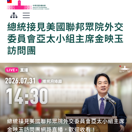
:::
:::
跳到主要內容
中華民國總統府
總統接見美國聯邦眾院外交
展開選單
委員會亞太小組主席金映玉
訪問團
總統主持氣候變遷對策委員會第8次委員會議
國家氣候變遷對策委員會第8次委員會議網路直
「總統盃 2026 無人機競賽」活動公布記者會，
國家氣候變遷對策委員會第8次委員會議會後記
期盼透過三項核心戰略 讓臺灣永續發展
播，歡迎收看！
歡迎收看！
者會網路直播，歡迎收看！
總統接見美國聯邦眾院外交委員會亞太小組主席
金映玉訪問團網路直播，歡迎收看！