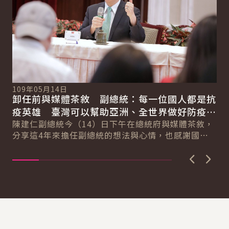
10
109年05月14日
總
卸任前與媒體茶敘 副總統：每一位國人都是抗
總
會
疫英雄 臺灣可以幫助亞洲、全世界做好防疫工
蔡
作 讓自由、民主、人權、法治再次發揚光大
陳建仁副總統今（14）日下午在總統府與媒體茶敘，
第
分享這4年來擔任副總統的想法與心情，也感謝國人
全
在他即將卸任時，送他一個最好的禮物，就是武漢
肺...
上一張圖
下一
:::