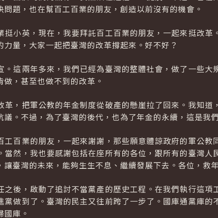
決問題，也在幫百工百業的朋友，創造以前沒有的機會。
業挺小英，現在，我要拜託百工百業的朋友，一起來挺改革
的力量，大家一起把臺灣的改革撐起來。好不好？
宣。這兩年多來，我們已經為臺灣的整體社會，做了一些大
肯做，甚至也做不到的改革。
改革，把軍公教的年金制度從破產的懸崖拉了回來。我知道
抗議。不過，為了臺灣的後代，也為了年金的永續，這是我
百工百業的朋友，一起來謝謝，那些願意體諒政府的軍公教
。當然，我也要感謝包括在座所有的各位，跟所有的臺灣人
，讓臺灣的未來，能夠生生不息、繼續發展下去。各位，救
任之後，啟動了追討不當黨產的歷史工程。在我們執行這項
進黨做到了。臺灣的民主又往前跨了一步了。國庫通黨庫的
歸國庫。