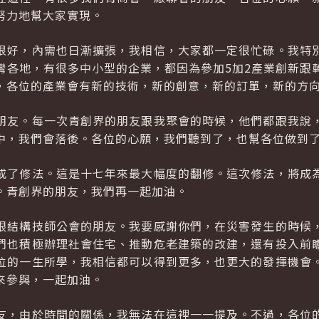
努力地幫大家實現。
很好，內需也日漸擴張，我相信，大家都一定很忙碌。我特
灣各地，有很多中小型的企業，都因為參加5加2產業創新跟
，各位的產業會有新的技術，新的創意，新的訂單，新的方
朋友。每一次青創界的朋友跟我聚會的時候，他們都跟我說
中，我們會落後。各位的心願，我們聽到了，也幫各位做到
成了修法。這是十七年來最大幅度的翻修。這次修法，將成
。青創界的朋友，我們再一起加油。
跟結構技師公會的朋友。我要感謝你們，在災害發生的時候
們也積極辦理社會住宅、推動危老建築的改建，還有投入前
位的一生所學，我相信都可以得到更多，也更大的發揮機會
來參與，一起加油。
友，由於時間的關係，我無法在這裡一一提及。不過，各位