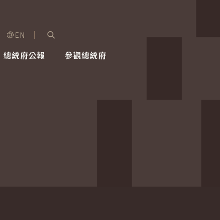
EN
字級選單
展開關鍵字搜尋
總統府公報
參觀總統府
健康台灣推動委員會
總統令
蕭美琴副總統
建築風華
全社會
每日活
行憲後
總統府
外交
網路相簿
國防