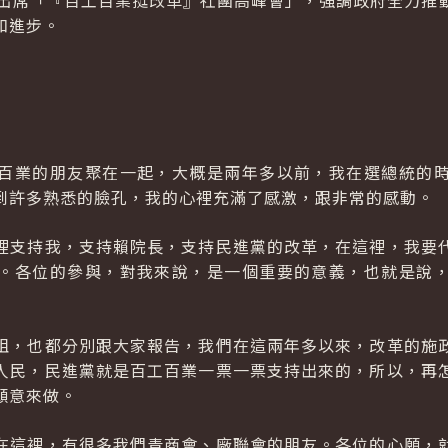
午出席「『百工百業挺改革』社團高峰會」，強調政府全力推
和進步。
百業的朋友聚在一起，大概是兩年多以前，我在選總統的
到許多熟悉的臉孔，我的心裡充滿了感激，跟非常的感動。
裡支持我，支持賴院長，支持民進黨的改革，在這裡，我要
。各位的參與，對我來說，是一個重要的意義，也就是說
姐，也都分別跟大家報告，我們在這兩年多以來，改革的施
人民，民進黨就是百工百業一票一票支持出來的，所以，再
願意來做。
在這裡，有很多我們青商會、廠聯會的朋友。各位的心願，