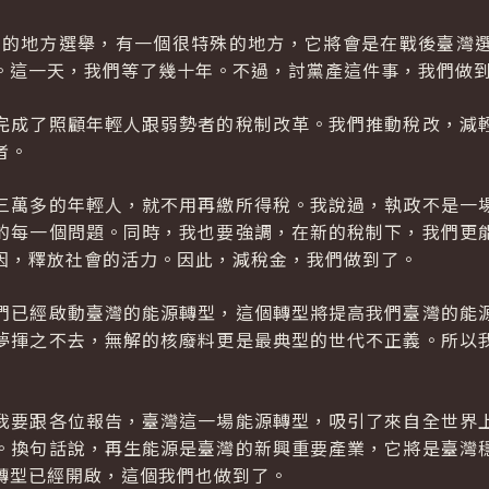
8年的地方選舉，有一個很特殊的地方，它將會是在戰後臺灣
。這一天，我們等了幾十年。不過，討黨產這件事，我們做
完成了照顧年輕人跟弱勢者的稅制改革。我們推動稅改，減
者。
三萬多的年輕人，就不用再繳所得稅。我說過，執政不是一
的每一個問題。同時，我也要強調，在新的稅制下，我們更
因，釋放社會的活力。因此，減稅金，我們做到了。
們已經啟動臺灣的能源轉型，這個轉型將提高我們臺灣的能
夢揮之不去，無解的核廢料更是最典型的世代不正義。所以
我要跟各位報告，臺灣這一場能源轉型，吸引了來自全世界
。換句話說，再生能源是臺灣的新興重要產業，它將是臺灣
轉型已經開啟，這個我們也做到了。