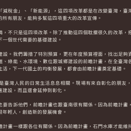
「減稅金」、「新能源」，這四項改革都是在改變臺灣，臺
的所有朋友，能夠多幫這四項重大的改革宣傳。
情，不只是這四項改革。除了推動這四個耽擱很久的改革，
下一個世代需要的基礎建設。
建設。我們籌措了特別預算，更在年度預算裡面，找出足夠
道、綠能、水環境、數位跟城鄉建設的前瞻計畫，在全臺灣
生活，下一代國土的均衡發展，都會由前瞻計畫奠定基礎。
是臺灣人民的日常生活息息相關。現場有來自彰化的朋友
速建設，而且還會延伸到彰化。
也要告訴他們，前瞻計畫也跟臺南很有關係。因為前瞻計畫
跟年輕人，創造新的發展機會。
瞻計畫一樣跟各位有關係。因為前瞻計畫，石門水庫才能維