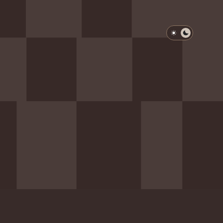
淺色模式
深色模式
防衛韌性委員會
動行程
歷任總統與副總統
展覽