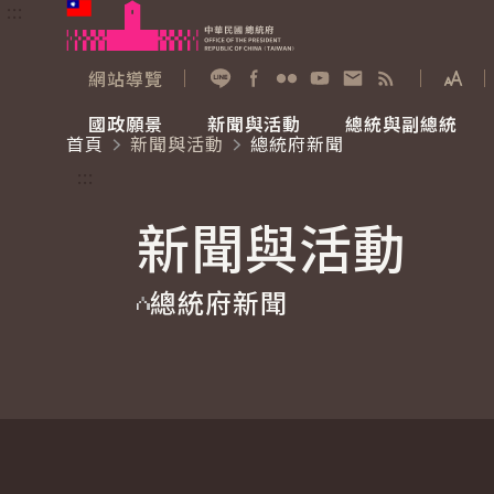
:::
跳到主要內容
中華民國總統府
網站導覽
展開
加入好友
Facebook
Flickr
YouTube
寫信給總統
RSS
國政願景
新聞與活動
總統與副總統
首頁
新聞與活動
總統府新聞
國政願景
新聞與活動
總統與副總統
參觀總統府
:::
新聞與活動
國家氣候變遷對策委員會
總統府新聞
賴清德總統
參觀資訊
總統府新聞
重要談話
影音頻道