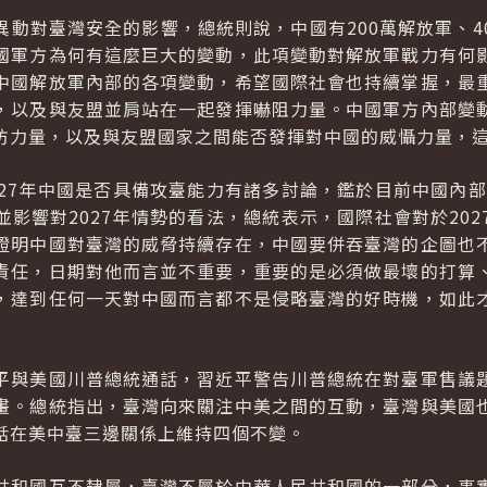
異動對臺灣安全的影響，總統則說，中國有200萬解放軍、4
國軍方為何有這麼巨大的變動，此項變動對解放軍戰力有何
中國解放軍內部的各項變動，希望國際社會也持續掌握，最
，以及與友盟並肩站在一起發揮嚇阻力量。中國軍方內部變
防力量，以及與友盟國家之間能否發揮對中國的威懾力量，
27年中國是否具備攻臺能力有諸多討論，鑑於目前中國內部
影響對2027年情勢的看法，總統表示，國際社會對於20
證明中國對臺灣的威脅持續存在，中國要併吞臺灣的企圖也
責任，日期對他而言並不重要，重要的是必須做最壞的打算
，達到任何一天對中國而言都不是侵略臺灣的好時機，如此
平與美國川普總統通話，習近平警告川普總統在對臺軍售議
畫。總統指出，臺灣向來關注中美之間的互動，臺灣與美國
話在美中臺三邊關係上維持四個不變。
共和國互不隸屬，臺灣不屬於中華人民共和國的一部分，事