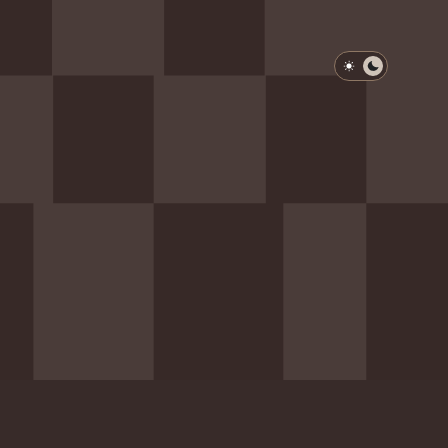
淺色模式
深色模式
防衛韌性委員會
動行程
歷任總統與副總統
展覽