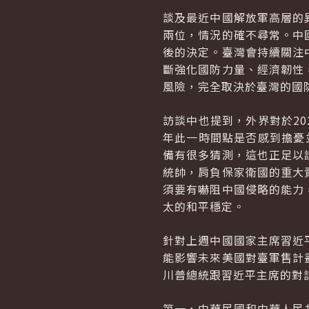
談及最近中國解放軍高層的
兩位，情況的確不尋常。中
後的決定。臺灣會持續關注
斷強化國防力量、經濟韌性
風險，完全取決於臺灣的國
訪談中也提到，外界對於20
年此一時間點是否感到擔憂並
備有很多猜測，這也正足以
統帥，肩負保家衛國的重大
須要有嚇阻中國侵略的能力
太的和平穩定。
針對上週中國國家主席習近
能影響未來美國對臺軍售計
川普總統跟習近平主席的對
第一，中華民國和中華人民