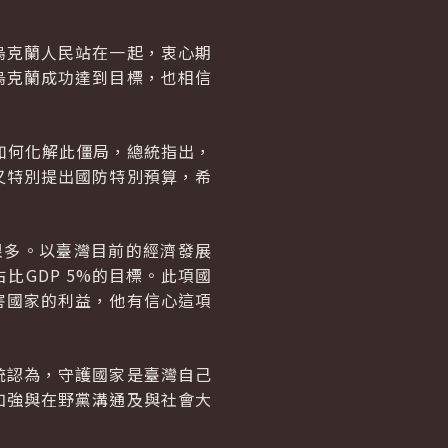
烏克蘭人民站在一起，衷心期
烏克蘭成功達到目標，也相信
該如何化解此僵局，總統指出，
又特別提出國防特別預算，希
很多。以臺灣目前的經濟發展
占比
GDP
5%的目標。此項國
害國家的利益，他有信心這項
統認為，守護國家是臺灣自己
加強與在野黨溝通及與社會大
。