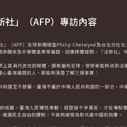
新社」（
AFP
）專訪內容
社」（AFP）全球新聞總監
Philip Chetwynd
及台北分社社
兩岸關係及半導體產業等議題，回應媒體提問。「法新社」今
際上甚具代表性的媒體，讀者遍布全球，很榮幸能夠收到法
關心臺灣議題的人，都能夠清楚了解三個事實：
共和國互不隸屬，臺灣不屬於中華人民共和國的一部分，中
久的戒嚴，臺灣人民犧牲奉獻，經歷過千辛萬苦，才從專制
、維護民主自由的體制，不能夠被視為對共產中國的挑釁。