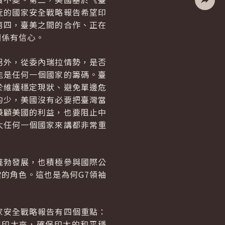
近的國家安全戰略報告希望印
社群分
第四，臺美之間的合作、正在
關係有信心。
另外，從委內瑞拉情勢，是否
能是任何一個國家的籌碼。臺
於維護穩定現狀、避免單邊危
的少，美國沒有必要把臺灣當
兼顧美國的利益，也要阻止中
太任何一個國家來講都非常重
蓬勃發展，也積極參與國際公
的角色。這也是為何G7領袖
家安全戰略報告有四個重點：
到印太來，確保印太的和平穩