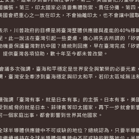
國擴張。第三，印太國家必須要集體防禦、責任分攤。第四
美國會把重心之一放在印太，不會抽離印太，也不會讓中國
表示，川普政府的目標是將臺灣整體供應鏈與產能的40%移
足。此一說法在臺灣引起一些憂慮，擔心將失去所謂的「矽
動機要保護臺灣對抗中國？總統則回應，早在臺灣完成「矽
」提供臺灣各項協助，數十年至今都未曾改變。
峰會議多次強調，臺海和平穩定是世界安全與繁榮的必要元素
調，臺灣安全牽涉到臺海穩定與印太和平，若印太區域無法
續強調「臺灣有事，就是日本有事」的主張。日本有事，美
受到威脅的就是日本、菲律賓等印太國家，再下一步就會影
何一個家庭出事，都會影響到世界其他國家。
全球半導體供應鏈中不可或缺的地位？總統認為，只要半導
能繼續維持在全球半導體供應鏈中不可或缺的戰略地位。半