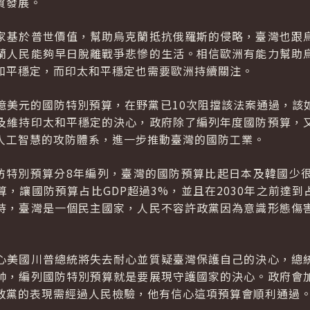
貿發展。
家基於普世價值，幫助烏克蘭抵抗俄羅斯的侵略，臺灣也跟
蘭人民能夠早日脫離戰爭悲慘的生活。相信歐洲有能力幫助
和平穩定，而印太和平穩定也需要歐洲持續關注。
 億美元的國防特別預算，在野黨已10次阻擋該法案通過，
及維持印太和平穩定的決心，政府除了編列年度國防預算，
人工智慧的攻防體系，進一步推動臺灣的國防工業。
國防特別預算分8年編列，臺灣的國防預算比起日本及韓國少
算，讓國防預算占比
GDP
超過3%，並且在2030年之前達到
持，臺灣是一個民主國家，人民不容許政黨因為意識形態傷
心美國川普總統將失去耐心並質疑臺灣保護自己的決心，總
帥，編列國防特別預算就是要展現守護國家的決心。政府會
政黨的表現需經過人民檢驗，他有信心這項預算會順利通過