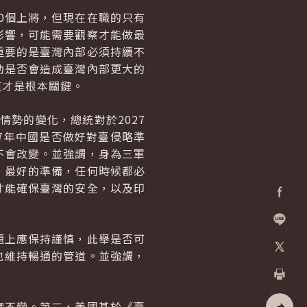
0個上將，但現在在職的只有
影響，可能需要觀察才能做最
重要的是臺灣內部必須持續不
動是否會造成臺灣內部更大的
這才是根本關鍵。
情勢的變化，總統對於2027
27年中國是否做好對臺侵略準
不會改變。並強調，身為三軍
、最好的準備，任何時候都必
才能確保臺灣的安全，以及印
Facebo
題上應保持謹慎，此舉是否可
加入好
也維持暢通的管道。並強調，
X
列印
實不變。第二，美國基於《臺