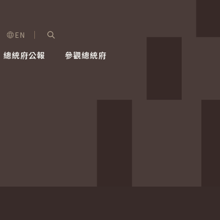
EN
字級選單
展開關鍵字搜尋
總統府公報
參觀總統府
健康台灣推動委員會
總統令
蕭美琴副總統
建築風華
全社會
每日活
行憲後
總統府
外交
網路相簿
國防