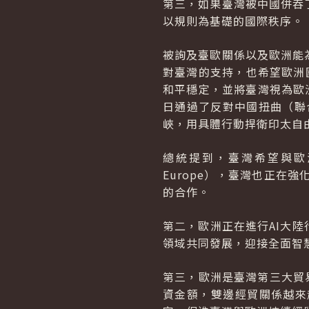
第三，如果臺灣被中國併吞
以規則為基礎的國際秩序。
被詢及臺歐關係以及歐洲能
對臺灣的支持，也希望歐洲
和平穩定，並將臺灣視為歐洲
日通過了反對中國扭曲（聯
峽，用具體行動捍衛印太自
總統提到，臺灣希望與歐
Europe
），臺灣也正在強
的合作。
第二，歐洲正在進行AI大
領域共同發展，迎接全面智
第三，歐洲是臺灣第三大貿
資金額，雙邊經貿關係越來