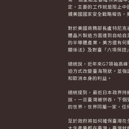
定，主要的工作就是阻止中
據美國國家安全戰略報告，
對於美國商務部長盧特尼克
體晶片製造方面達到自給自
的半導體產業，美方還有何
關係法》及對臺「六項保證
總統說，近年來
G
7領袖高
迫方式改變臺海現狀。並強
和歐洲本身的利益。
總統提到，最近日本政界持
說，一旦臺灣被併吞，下個
的世界，世界同屬一家，任
至於政府將如何確保臺灣在
大生產量都在臺灣，臺灣就