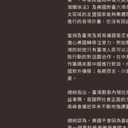
灣關係法》及美國對臺六項
太區域的友盟國家能夠集體
進行的各項計畫，也沒有因
當詢及臺灣及貿易議題是否
擔心美國轉移注意力，例如
灣的前途只有臺灣人民可以
險行動的對話跟合作。在中
作籌碼來跟中國進行對談。
國對外擴張；長期而言，川
要。
總統指出，臺灣跟委內瑞拉
益事務，是國際社會正面的
高峰會議近年來不斷地強調
總統認為，美國不會因為要
第一個重點是要確保美國本