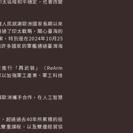
印太區域和平穩定，也會改變
灣人民感謝歐洲國家長期以來
通過了印太戰略，關心臺海的
特別是在2024年10月25
洲許多國家的軍艦通過臺灣海
在進行「再武裝」（
ReArm
可以加強軍工產業、軍工科技
與歐洲攜手合作，在人工智慧
，超過過去40年所累積的投
免雙重課稅，以及雙邊經貿協