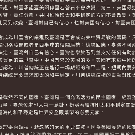
保證，對臺承諾臺美關係堅若磐石不會改變。第三，美國最
防禦、責任分攤，共同維護印太和平穩定的方向不會改變。
此受到改變。臺灣對自己有信心，也對美國有信心、對臺美
會成為川習會的議程及臺灣是否會成為美中貿易戰的籌碼。
關切格陵蘭或者是西半球的相關局勢；總統回應，臺灣不可
決定，臺灣對自己有信心。臺灣也樂於看到並支持任何有助
美貿易的競爭當中，中國有求於美國的多，美國有求於中國
他認為，川普總統正在進行一場艱鉅的和平工程，短期內要
普總統是要謀求印太的和平穩定。川普總統這樣的舉動對印
是截然不同的國家。臺灣是一個充滿活力的民主國家，經濟
力量。臺灣位處印太第一島鏈，扮演著維持印太和平穩定關鍵
臺海的和平穩定是世界安全跟繁榮的必要元素。
處理委內瑞拉，就忽略印太的重要事務。因為美國最近的國
土安全，這牽涉到委內瑞拉事件。第二，美國要把力量移