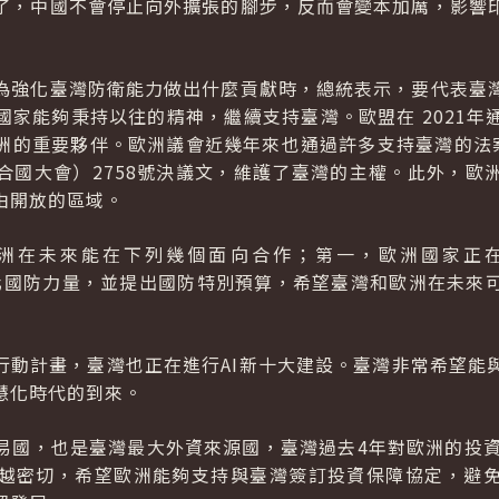
了，中國不會停止向外擴張的腳步，反而會變本加厲，影響
為強化臺灣防衛能力做出什麼貢獻時，總統表示，要代表臺
國家能夠秉持以往的精神，繼續支持臺灣。歐盟在 2021年
的重要夥伴。歐洲議會近幾年來也通過許多支持臺灣的法案，
合國大會）2758號決議文，維護了臺灣的主權。此外，歐
由開放的區域。
洲在未來能在下列幾個面向合作；第一，歐洲國家正
化國防力量，並提出國防特別預算，希望臺灣和歐洲在未來
陸行動計畫，臺灣也正在進行AI新十大建設。臺灣非常希望能
慧化時代的到來。
易國，也是臺灣最大外資來源國，臺灣過去4年對歐洲的投資
越密切，希望歐洲能夠支持與臺灣簽訂投資保障協定，避