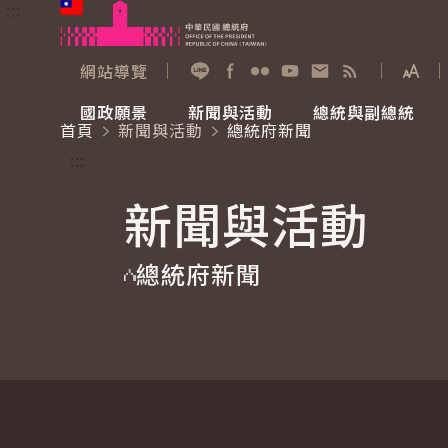
:::
跳到主要內容
中華民國總統府
網站導覽
展開
加入好友
Facebook
Flickr
YouTube
寫信給總統
RSS
國政願景
新聞與活動
總統與副總統
首頁
新聞與活動
總統府新聞
國政願景
新聞與活動
總統與副總統
參觀總統府
:::
新聞與活動
國家氣候變遷對策委員會
總統府新聞
賴清德總統
參觀資訊
總統府新聞
重要談話
影音頻道