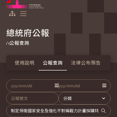
:::
:::
跳到主要內容
中華民國總統府
展開選單
總統府公報
公報查詢
使用說明
公報查詢
法律公布預告
點擊選擇日期起日
點擊選
日期
至
公報號次
分類
關鍵字
搜尋