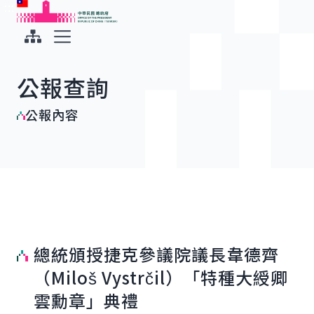
:::
:::
跳到主要內容
中華民國總統府
展開選單
公報查詢
公報內容
總統頒授捷克參議院議長韋德齊
（Miloš Vystrčil）「特種大綬卿
雲勳章」典禮