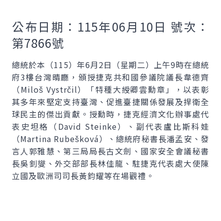
公布日期：115年06月10日 號次：
第7866號
總統於本（115）年6月2日（星期二）上午9時在總統
府3樓台灣晴廳，頒授捷克共和國參議院議長韋德齊
（
Miloš Vystrčil
）「特種大綬卿雲勳章」，以表彰
其多年來堅定支持臺灣、促進臺捷關係發展及捍衛全
球民主的傑出貢獻。授勳時，捷克經濟文化辦事處代
表史坦格（
David Steinke
）、副代表盧比斯科娃
（
Martina Rubešková
）、總統府秘書長潘孟安、發
言人郭雅慧、第三局局長古文劍、國家安全會議秘書
長吳釗燮、外交部部長林佳龍、駐捷克代表處大使陳
立國及歐洲司司長黃鈞耀等在場觀禮。