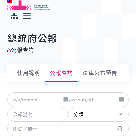
:::
:::
跳到主要內容
中華民國總統府
展開選單
總統府公報
公報查詢
使用說明
公報查詢
法律公布預告
點擊選擇日期起日
點擊選
日期
至
公報號次
分類
關鍵字
搜尋