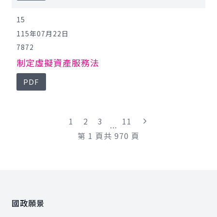
15
115年07月22日
7872
制定虛擬資產服務法
PDF
"最末頁"
1
2
3
11
...
第
1
頁
共
970
頁
:::
國政願景