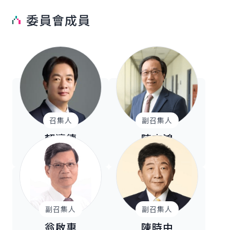
委員會成員
召集人
副召集人
賴清德
陳志鴻
總統
總統府國策顧問
副召集人
副召集人
翁啟惠
陳時中