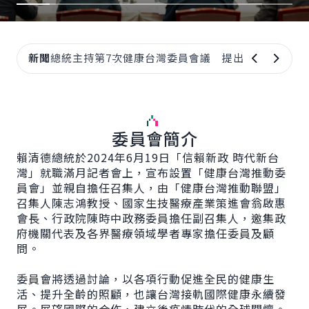
新聞
總統主持第7次健康台灣委員會議 提出推動「國家
上一則公告
下一則
委員會簡介
賴清德總統於2024年6月19日「信賴新政 時代新台
灣」就職滿月記者會上，宣布設置「健康台灣推動委
員會」並親自擔任召集人，由「健康台灣推動聯盟」
召集人陳志鴻教授、國家生技醫療產業策進會翁啟惠
會長、行政院陳時中政務委員擔任副召集人，邀集政
府機關代表及各界醫療領域學者專家擔任委員及顧
問。
委員會將透過討論，以各項行動促進全民的健康生
活、提升全齡的照顧，也讓台灣接軌國際健康永續發
展。展望國際的合作，建立後疫情時代的全球關懷。