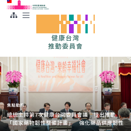
:::
:::
跳到主要內容
中華民國總統府
展開選單
健康台灣
健康台灣
健康台灣
健康台灣
健康台灣
健康台灣
健康台灣
健康台灣
推動委員會
推動委員會
推動委員會
推動委員會
推動委員會
推動委員會
推動委員會
推動委員會
焦點動態
焦點動態
焦點動態
焦點動態
焦點動態
焦點動態
焦點動態
焦點動態
總統主持第7次健康台灣委員會議 提出推動
「健康台灣」第3次委員會議 總統期盼公私部
「健康台灣」第2次委員會議 總統：強化心理
總統主持健康台灣推動委員會第1次委員會 盼
總統宣布成立三個委員會 替國家發展擬定戰
「健康台灣」第6次委員會議 總統盼跨域協力
「健康台灣」第4次委員會議 總統強調下階段
「健康台灣」第5次委員會議 總統盼AI與生醫
「國家藥物韌性整備計畫」 強化藥品供應韌性
門協力合作降低慢性病及失能風險 多管齊下解
健康韌性 公私部門協力做 擴大預防篩檢與精
打造健康台灣 落實均衡台灣 實現醫療平權
略 與民間力量展開對話
守護國人健康、提升社會韌性
任務為全民共感 以四大策略推廣全民運動
產業強強聯手 提升醫療照護服務品質
決臺灣醫療問題 早日達到健康台灣願景
進治療 有效對抗癌症