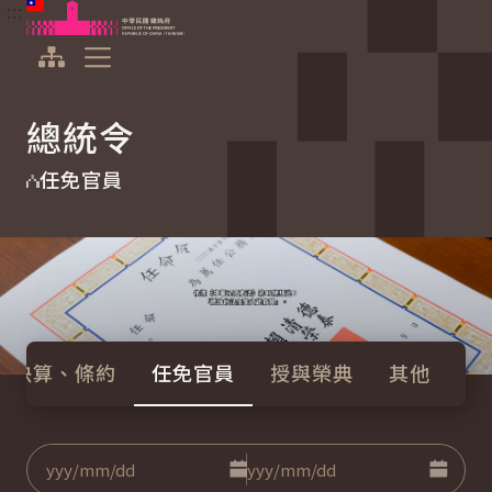
:::
:::
跳到主要內容
中華民國總統府
展開選單
總統令
任免官員
預決算、條約
任免官員
授與榮典
其他
點擊選擇日期起日
點擊選
日期
至