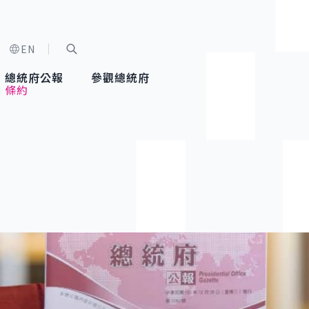
EN
字級選單
展開關鍵字搜尋
總統府公報
參觀總統府
、條約
健康台灣推動委員會
總統令
蕭美琴副總統
建築風華
全社會
每日活
行憲後
總統府
外交
網路相簿
國防