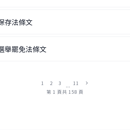
保存法條文
選舉罷免法條文
"最末頁"
1
2
3
11
...
第
1
頁
共
158
頁