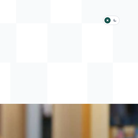
淺色模式
深色模式
防衛韌性委員會
動行程
歷任總統與副總統
展覽