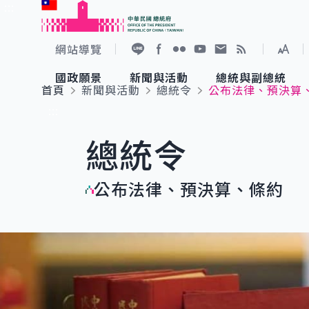
:::
跳到主要內容
中華民國總統府
網站導覽
展開
加入好友
Facebook
Flickr
YouTube
寫信給總統
RSS
國政願景
新聞與活動
總統與副總統
首頁
新聞與活動
總統令
公布法律、預決算
國政願景
新聞與活動
總統與副總統
參觀總統府
:::
總統令
國家氣候變遷對策委員會
總統府新聞
賴清德總統
參觀資訊
公布法律、預決算、條約
重要談話
影音頻道