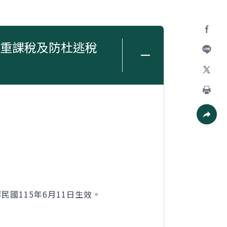
重課稅及防杜逃稅
Facebo
加入好
X
列印
社群分
民國115年6月11日生效。