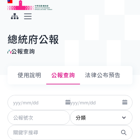
:::
:::
跳到主要內容
中華民國總統府
展開選單
總統府公報
公報查詢
使用說明
公報查詢
法律公布預告
點擊選擇日期起日
點擊選
日期
至
公報號次
分類
關鍵字
搜尋