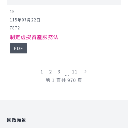
15
115年07月22日
7872
制定虛擬資產服務法
PDF
"最末頁"
1
2
3
11
...
第
1
頁
共
970
頁
:::
國政願景