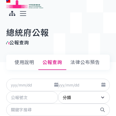
:::
:::
跳到主要內容
中華民國總統府
展開選單
總統府公報
公報查詢
使用說明
公報查詢
法律公布預告
點擊選擇日期起日
點擊選
日期
至
公報號次
分類
關鍵字
搜尋