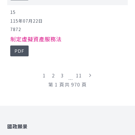
15
115年07月22日
7872
制定虛擬資產服務法
PDF
"最末頁"
1
2
3
11
...
第
1
頁
共
970
頁
:::
國政願景