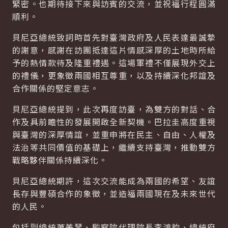
緊密。也期待接下來與訪賓的交流，並祝福行程圓滿
順利。
貝尼亞總統致詞時首先對臺灣政府及人民表達最誠摯
的謝意，感謝在訪團抵達這片情感深厚的土地時所給
予的熱情款待及隆重禮遇。這場軍禮不僅展現外交上
的禮儀，更象徵兩國相互尊重，以及持續深化邦誼及
合作關係的堅定意志。
貝尼亞總統提到，此次再度訪臺，為雙方的對話、合
作及具前瞻性的發展開啟全新契機。巴拉圭高度重視
與臺灣的深厚情誼，並重申將在民主、自由、人權及
法治等共同價值的基礎上，繼續支持臺灣，推動雙方
戰略夥伴關係持續深化。
貝尼亞總統期許，這次交流能成為兩國的希望、友誼
長存與豐碩合作的象徵，並造福兩國現在及未來世代
的人民。
包括副總統蕭美琴、監察院代理院長李鴻鈞、總統府