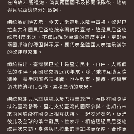
在鳴放21響禮炮、演奏兩國國歌及檢閱儀隊後，總統
與貝尼亞總統分別致詞。
總統致詞時表示，今天非常高興以隆重軍禮，歡迎巴
拉圭共和國貝尼亞總統率團訪問臺灣。這是貝尼亞總
統第4度來訪，不僅展現對臺灣的高度重視，更彰顯
兩國邦誼的穩固與深厚，要代表全體國人表達最誠摯
的歡迎與感謝。
總統指出，臺灣與巴拉圭是堅守民主、自由、人權價
值的夥伴，兩國建交將近70年來，除了秉持互助互信
精神，攜手因應各項挑戰，也在教育、醫療、經貿等
領域持續深化合作，累積豐碩的成果。
總統感謝貝尼亞總統以及巴拉圭政府，長期在國際場
域為臺灣發聲，堅定支持臺灣的國際參與。也期待未
來兩國繼續在國際上相互扶持、一起發光發熱，促進
彼此及全球的繁榮發展。並表示，相信透過貝尼亞總
統這次來訪，臺灣與巴拉圭的情誼將更深厚、合作更