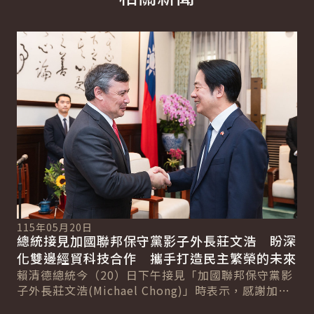
English
詳細內容
詳
115年05月20日
11
總統接見加國聯邦保守黨影子外長莊文浩 盼深
總
民主
化雙邊經貿科技合作 攜手打造民主繁榮的未來
有
發
賴清德總統今（20）日下午接見「加國聯邦保守黨影
時指
普
子外長莊文浩(Michael Chong)」時表示，感謝加拿
守
政..
大長期支持臺灣國際參與，並對莊副...