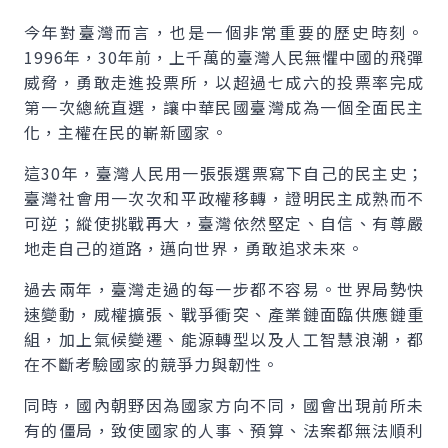
今年對臺灣而言，也是一個非常重要的歷史時刻。
1996年，30年前，上千萬的臺灣人民無懼中國的飛彈
威脅，勇敢走進投票所，以超過七成六的投票率完成
第一次總統直選，讓中華民國臺灣成為一個全面民主
化，主權在民的嶄新國家。
這30年，臺灣人民用一張張選票寫下自己的民主史；
臺灣社會用一次次和平政權移轉，證明民主成熟而不
可逆；縱使挑戰再大，臺灣依然堅定、自信、有尊嚴
地走自己的道路，邁向世界，勇敢追求未來。
過去兩年，臺灣走過的每一步都不容易。世界局勢快
速變動，威權擴張、戰爭衝突、產業鏈面臨供應鏈重
組，加上氣候變遷、能源轉型以及人工智慧浪潮，都
在不斷考驗國家的競爭力與韌性。
同時，國內朝野因為國家方向不同，國會出現前所未
有的僵局，致使國家的人事、預算、法案都無法順利