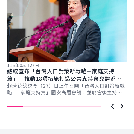
115年05月27日
11
總統宣布「台灣人口對策新戰略—家庭支持
總
系
篇」 推動18項措施打造公共支持育兒體系
賴
監P
新戰
以全民共享經濟紅利促進臺灣永續發展
賴清德總統今（27）日上午召開「台灣人口對策新戰
J
記
略——家庭支持篇」國安高層會議，並於會後主持記
者會向國人說明，政府將...
上一張圖
下一
:::