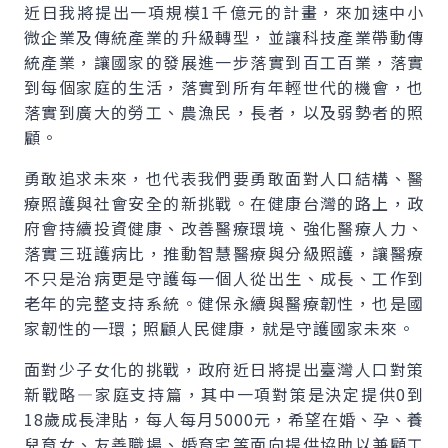
近日我將提出一項規模1千億元的計畫，來加速中小
微企業及傳統產業的升級轉型，並讓科技產業帶動傳
統產業，讓國家的發展進一步落實到百工百業，落實
到每個家庭的生活，落實到所有年輕世代的機會，也
落實到廣大的勞工、農漁民，長者，以及弱勢者的照
顧。
勇敢追求未來，也代表我們要勇敢面對人口結構、醫
療照護與社會安全的新挑戰。在健康台灣的路上，政
府會持續投資健康、改善醫療環境、強化醫療人力、
落實三班護病比，推動智慧醫療與分級照護，讓醫療
不只是治病更是守護每一個人從出生、成長、工作到
老年的完整支持系統。健保永續與醫療韌性，也是國
家韌性的一環；照顧人民健康，就是守護國家未來。
面對少子女化的挑戰，政府近日將提出臺灣人口對策
新戰略—家庭支持篇，其中一項對策是決定提供0到
18歲成長津貼，每人每月5000元，希望在婚、孕、養
兒育女、友善職場、婚育宅等面向提供協助以兼顧工