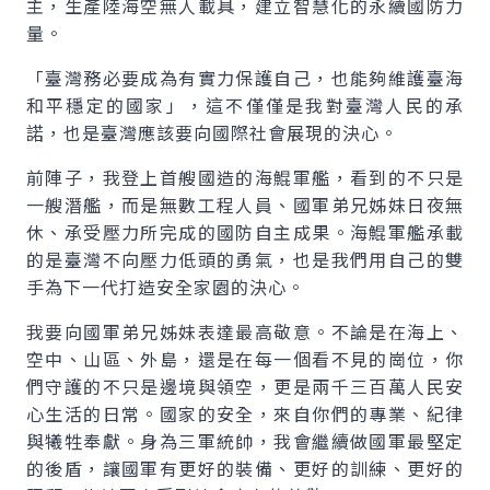
主，生產陸海空無人載具，建立智慧化的永續國防力
量。
「臺灣務必要成為有實力保護自己，也能夠維護臺海
和平穩定的國家」，這不僅僅是我對臺灣人民的承
諾，也是臺灣應該要向國際社會展現的決心。
前陣子，我登上首艘國造的海鯤軍艦，看到的不只是
一艘潛艦，而是無數工程人員、國軍弟兄姊妹日夜無
休、承受壓力所完成的國防自主成果。海鯤軍艦承載
的是臺灣不向壓力低頭的勇氣，也是我們用自己的雙
手為下一代打造安全家園的決心。
我要向國軍弟兄姊妹表達最高敬意。不論是在海上、
空中、山區、外島，還是在每一個看不見的崗位，你
們守護的不只是邊境與領空，更是兩千三百萬人民安
心生活的日常。國家的安全，來自你們的專業、紀律
與犧牲奉獻。身為三軍統帥，我會繼續做國軍最堅定
的後盾，讓國軍有更好的裝備、更好的訓練、更好的