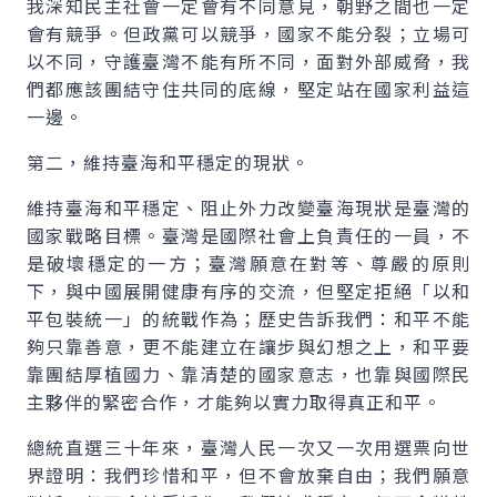
我深知民主社會一定會有不同意見，朝野之間也一定
會有競爭。但政黨可以競爭，國家不能分裂；立場可
以不同，守護臺灣不能有所不同，面對外部威脅，我
們都應該團結守住共同的底線，堅定站在國家利益這
一邊。
第二，維持臺海和平穩定的現狀。
維持臺海和平穩定、阻止外力改變臺海現狀是臺灣的
國家戰略目標。臺灣是國際社會上負責任的一員，不
是破壞穩定的一方；臺灣願意在對等、尊嚴的原則
下，與中國展開健康有序的交流，但堅定拒絕「以和
平包裝統一」的統戰作為；歷史告訴我們：和平不能
夠只靠善意，更不能建立在讓步與幻想之上，和平要
靠團結厚植國力、靠清楚的國家意志，也靠與國際民
主夥伴的緊密合作，才能夠以實力取得真正和平。
總統直選三十年來，臺灣人民一次又一次用選票向世
界證明：我們珍惜和平，但不會放棄自由；我們願意