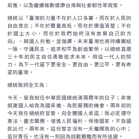
前進，以及繼續推動健康台灣與社會韌性等政策。
總統以「臺灣的力量不在於人口多寡，而在於人民的
自由意志；不在於聲量高低，而在於價值清楚；不在
於國土大小，而在於我們始終沒有放棄自己的方
向」，與國人共勉。並強調，未來臺灣也將持續團結
一致、守護民主、追求和平及創造繁榮，以總統直選
三十年的民主自信勇敢追求未來，用這一代人的努
力，為下一代留下更安全、更自由、更公平、更有希
望的臺灣。
總統致詞全文為：
今天，是我就任中華民國總統滿兩周年的日子；非常
感謝國人給我為國承擔、為民服務的機會。兩年前的
今天我在總統府宣誓，向全體國人承諾：我必定遵守
憲法、盡忠職務、增進人民福利、保衛國家，不負國
民託付。兩年來，這份誓言沒有一天離開我的心中；
這份責任，也沒有一刻因為挑戰艱難而有所逃避。