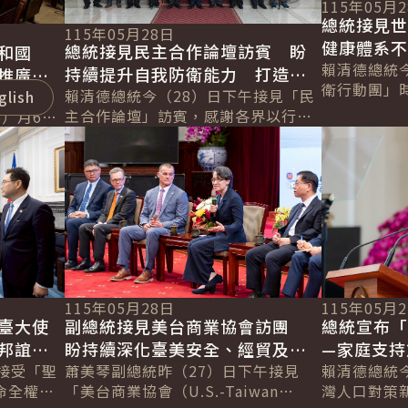
115年05月
總統接見
115年05月28日
健康體系
總統接見民主合作論壇訪賓 盼
共和國
守護全人
賴清德總統
持續提升自我防衛能力 打造印
推廣觀
衛行動團」
太堅實民主堡壘
賴清德總統今（28）日下午接見「民
果三大
記者會宣
glish
交國提案，
主合作論壇」訪賓，感謝各界以行動
）月6日
與「世界衛
詳細內容
詳細內容
支持臺灣，展現民主夥伴共同因應全
和國。總
26...
球變局的決心。並表示，未來臺灣將
帛兩國邦
持續與理念...
115年05月
115年05月28日
總統宣布
臺大使
副總統接見美台商業協會訪團
—家庭支持
邦誼穩
盼持續深化臺美安全、經貿及科
打造公共
賴清德總統
標
接受「聖
技合作
蕭美琴副總統昨（27）日下午接見
灣人口對策
命全權大
「美台商業協會（U.S.-Taiwan
共享經濟