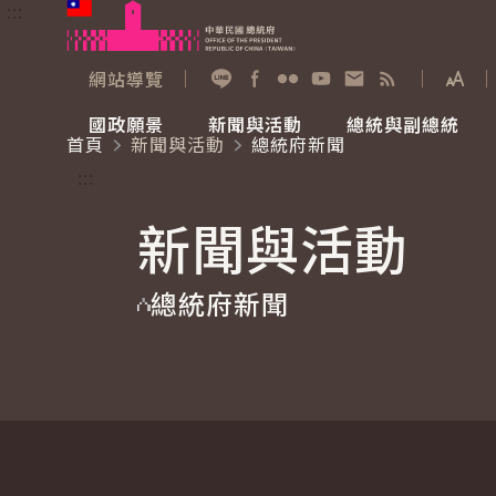
:::
跳到主要內容
中華民國總統府
網站導覽
展開
加入好友
Facebook
Flickr
YouTube
寫信給總統
RSS
國政願景
新聞與活動
總統與副總統
首頁
新聞與活動
總統府新聞
國政願景
新聞與活動
總統與副總統
參觀總統府
:::
新聞與活動
國家氣候變遷對策委員會
總統府新聞
賴清德總統
參觀資訊
總統府新聞
重要談話
影音頻道