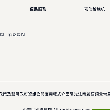
便民服務
寫信給總統
顧問、戰略顧問
政策及聲明
政府資訊公開
應用程式介面
陽光法案
雙語詞彙
常
中華民國總統府 All rights reserved.