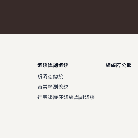
國安高層會
nce）呈遞
Business Council, USTBC）」國防
向國人說明，
..
及航太產業訪問...
總統與副總統
總統府公報
賴清德總統
蕭美琴副總統
程
行憲後歷任總統與副總統