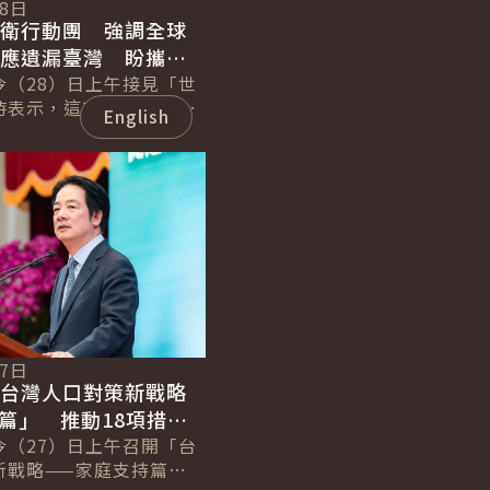
28日
世衛行動團 強調全球
不應遺漏臺灣 盼攜手
類健康福祉
今（28）日上午接見「世
時表示，這次共有11個邦
English
支持臺灣以觀察員身分參
生大會」（WHA），並有
27日
「台灣人口對策新戰略
篇」 推動18項措施
支持育兒體系 以全民
今（27）日上午召開「台
新戰略——家庭支持篇」
紅利促進臺灣永續發展