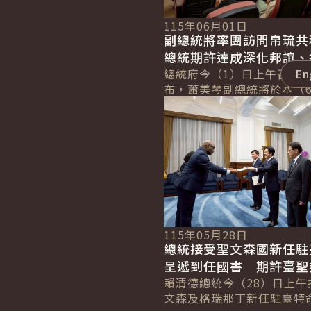
115年06月01日
副總統將率團訪問帛琉
總統期許達成深化邦誼、
光及見證「榮邦計畫」成
總統府今（1）日上午召開
En
布，蕭美琴副總統將於本（6
核心目標
詳細內容
至10日率團訪問友邦帛琉共
統期許此行能達成「深化臺
誼」、「...
115年05月28日
總統接受聖文森國新任駐
呈遞到任國書 期許臺聖
固發展 實現互惠共榮目
賴清德總統今（28）日上午
文森及格瑞那丁新任駐臺特