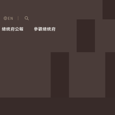
EN
字級選單
展開關鍵字搜尋
總統府公報
參觀總統府
健康台灣推動委員會
總統令
蕭美琴副總統
建築風華
全社會
每日活
行憲後
總統府
外交
網路相簿
國防