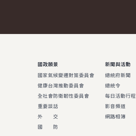
使姜康特（Kenton X. Cha
到任國書」，期許透過姜康特.
:::
國政願景
新聞與活動
國家氣候變遷對策委員會
總統府新聞
健康台灣推動委員會
總統令
全社會防衛韌性委員會
每日活動行
重要談話
影音頻道
外 交
網路相簿
國 防