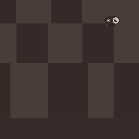
淺色模式
深色模式
防衛韌性委員會
動行程
歷任總統與副總統
展覽