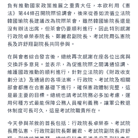
負有推動國家政策推展之重責大任，本欲利用《憲
法》第44條召開院際協調會，後來從善如流循立法院
韓國瑜院長建議改為院際茶會，雖然韓國瑜院長還是
沒有辦法出席，但茶會仍要順利進行，因此特別感謝
行政院卓榮泰院長、鄭麗君副院長、考試院周弘憲院
長及許舒翔副院長共同參與。
在與會者綜合發言後，總統再次感謝在座各位出席與
交換許多意見。並表示，為促進院際之間溝通協調、
維護國政推動的順利進行，針對立法院的《財政收支
劃分法》及通過的各項法案，行政院、考試院及相關
部會都應在合憲基礎下進行，確保憲政體制完整，這
是最主要的目標。總統也請考試院務必多加考慮，運
用何種方式最能保障公務人員權利義務，讓軍公教退
休制度可長可久，這是考試院職責所在。
今天參與茶敘的首長包括：行政院長卓榮泰、考試院
長周弘憲、行政院副院長鄭麗君、考試院副院長許舒