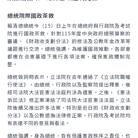
總統院際國政茶敘
賴清德總統今（15）日上午在總統府與行政院及考試
院進行國政茶敘，針對115年度中央政府總預算案的
審議、《財政收支劃分法》的修法及公教年金改革等
議題進行交流。總統強調，為維護國政推動，各部會
都應在合憲基礎下進行各項法案，確保憲政體制完
整。
總統致詞時表示，立法院在去年通過了《立法院職權
行使法》，由總統、行政院以及監察院提出釋憲，後
經司法院大法官憲法法庭判決為違憲。之後，《憲法
訴訟法》修正案凍結了司法院大法官憲法法庭，立法
院後續又推出許多法案，特別是近日的《財政收支劃
分法》以及公教退撫法律修正案，行政院及考試院均
有表達不同的意見與看法。
總統強調，身為總統，負有保護憲政秩序之責任，也