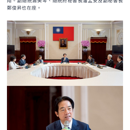
翔。副總統蕭美琴、總統府秘書長潘孟安及副秘書長
鄭俊昇也在座。