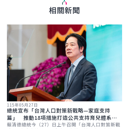
相關新聞
English
詳細內容
詳
115年05月27日
11
總統宣布「台灣人口對策新戰略—家庭支持
總
系
篇」 推動18項措施打造公共支持育兒體系
追
新戰
以全民共享經濟紅利促進臺灣永續發展
賴清德總統今（27）日上午召開「台灣人口對策新戰
賴