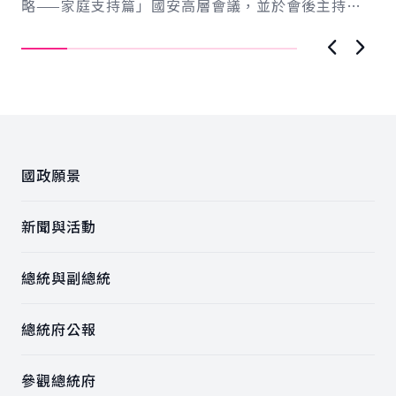
記
略——家庭支持篇」國安高層會議，並於會後主持記
出
者會向國人說明，政府將...
護
狀..
上一張圖
下一
:::
國政願景
新聞與活動
總統與副總統
總統府公報
參觀總統府