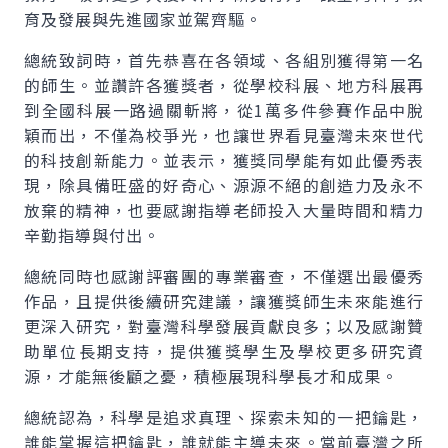
育及發展與先進國家並駕齊驅。
總統致詞時，首先恭喜在各領域、各組別獲得第一名
的師生。並讚許各獲獎者，從學校科展、地方科展再
到全國科展一路過關斬將，從1萬多件參賽作品中脫
穎而出，不僅為校爭光，也讓世界看見臺灣未來世代
的科技創新能力。並表示，獲獎同學能有如此優秀表
現，除具備旺盛的好奇心、源源不絕的創造力及永不
放棄的精神，也要感謝指導老師投入大量時間和精力
辛勤指導與付出。
總統同時也感謝評審團的專業審查，不僅選出最優秀
作品，且提供後續研究建議，讓獲獎師生未來能進行
更深入研究，對臺灣科學發展貢獻良多；以及感謝贊
助單位長期支持，提供獲獎學生及學校更多研究資
源，才能無後顧之憂，積極展現科學長才和成果。
總統認為，科學是追求真理、探索未知的一把鑰匙，
誰能掌握這把鑰匙，誰就能主導未來。當前臺灣之所