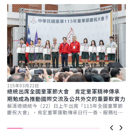
詳細內容
詳
115年03月22日
11
總統出席全國童軍節大會 肯定童軍精神傳承
副
期勉成為推動國際交流及公共外交的重要軟實力
培
總
賴清德總統今（22）日上午出席「115年全國童軍節
蕭
慶祝大會」，肯定童軍運動傳承日行一善、服務社會
立
精神，並成功爭取「2029年世界羅浮大會」在...
育