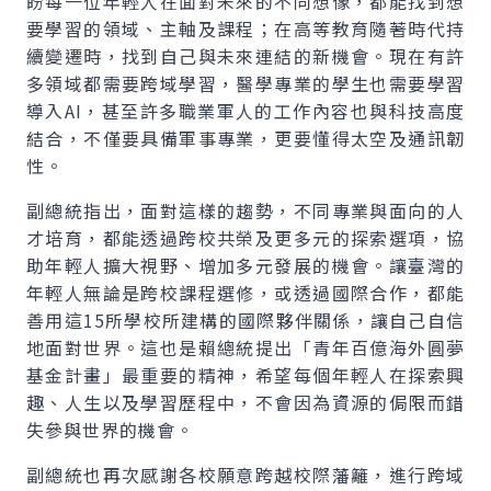
盼每一位年輕人在面對未來的不同想像，都能找到想
要學習的領域、主軸及課程；在高等教育隨著時代持
續變遷時，找到自己與未來連結的新機會。現在有許
多領域都需要跨域學習，醫學專業的學生也需要學習
導入AI，甚至許多職業軍人的工作內容也與科技高度
結合，不僅要具備軍事專業，更要懂得太空及通訊韌
性。
副總統指出，面對這樣的趨勢，不同專業與面向的人
才培育，都能透過跨校共榮及更多元的探索選項，協
助年輕人擴大視野、增加多元發展的機會。讓臺灣的
年輕人無論是跨校課程選修，或透過國際合作，都能
善用這15所學校所建構的國際夥伴關係，讓自己自信
地面對世界。這也是賴總統提出「青年百億海外圓夢
基金計畫」最重要的精神，希望每個年輕人在探索興
趣、人生以及學習歷程中，不會因為資源的侷限而錯
失參與世界的機會。
副總統也再次感謝各校願意跨越校際藩籬，進行跨域