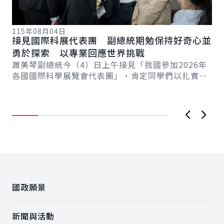
115年08月04日
接見國際科展代表團 副總統期勉保持好奇心並
11
勇於探索 以專業回應世界挑戰
總
蕭美琴副總統今（4）日上午接見「我國參加2026年
系
探
各國國際科學展覽會代表團」，肯定同學們以扎實研
新戰
賴
究、創新思維及面對挑戰的韌性，在國際舞臺獲得...
記
小
現
上一張圖
下一
:::
國政願景
新聞與活動