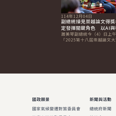
114年12月04日
副總統接見崇越論文得獎
定發揮關鍵角色 以AI
用主題為全球性問題尋找
蕭美琴副總統今（4）日上
「2025第十八屆崇越論文
碩博士生及主辦單位代表，
獎者的學術專業和創新，讓A
深入產業...
:::
國政願景
新聞與活動
國家氣候變遷對策委員會
總統府新聞