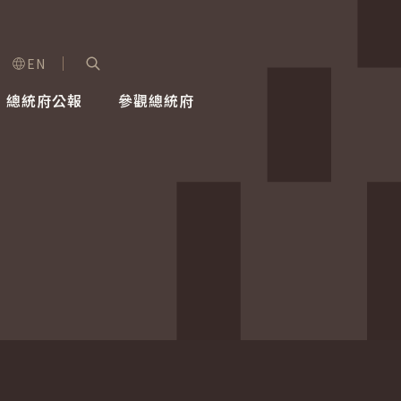
EN
字級選單
展開關鍵字搜尋
總統府公報
參觀總統府
健康台灣推動委員會
總統令
蕭美琴副總統
建築風華
全社會
每日活
行憲後
總統府
外交
網路相簿
國防