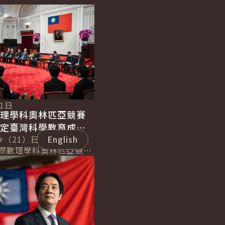
21日
數理學科奧林匹亞競賽
肯定臺灣科學教育成
持續深耕科研以提升實
今（21）日下午接見
English
國際數理學科奧林匹亞競賽
肯定參賽同學展現臺灣科
的基礎，在國際舞台上發
.