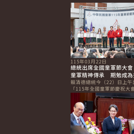
詳細內容
115年03月22日
總統出席全國童軍節大會
童軍精神傳承 期勉成為
際交流及公共外交的重要
賴清德總統今（22）日上午
「115年全國童軍節慶祝大
定童軍運動傳承日行一善、
詳細內容
精神，並成功爭取「2029
大會」在...