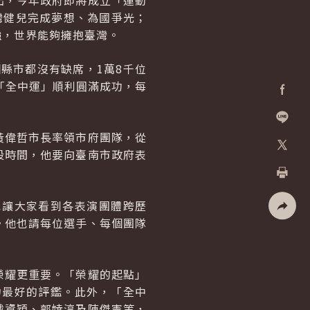
出，今年政府即將成立「運動
灣健兒完成夢想、為國爭光；
強，世界能夠擁抱臺灣。
縣市都沒有缺席，1萬8千位
「全中運」順利圓滿成功，每
Facebo
黃偉哲市長率領市府團隊，從
加入好
段時間，他要向臺南市政府表
X
列印
也讓大家看到各表演團體跨歷
。他也請每位選手、每個團隊
社群分
榮耀更重要。「榮耀的起點」
力最好的評鑑。此外，「全中
戴資穎、郭婞淳及陳傑憲等，