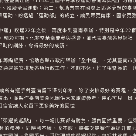
間前往臺南出席「114年全國中等學校運動會開幕典禮」時指
一、推廣全民運動；第二、幫助有志在國際上追逐夢想的臺
業運動。盼透過「運動部」的成立，讓民眾更健康、國家更
中運」睽違22年之後，再度來到臺南舉辦，特別是今年22個
目，精彩可期。他非常榮幸能參與盛會，並代表臺灣各界祝福
平時的訓練，奪得最好的成績。
年籌編經費，協助各縣市政府舉辦「全中運」，尤其臺南市
交通運輸安排及各項行政工作，不眠不休，忙了相當長的一
讓所有選手對臺南留下深刻印象，除了安排最好的賽程，
演出，並製作臺南美食地圖供大家旅遊參考，用心可見一斑
相信會讓大家留下更多美好的回憶。
「榮耀的起點」，每一場比賽都有勝負，勝負固然重要，但
赴的精神，同時勝不驕、敗不餒，將每次競賽作為提升實
志在國際上為國爭光、爭取理想的榮耀起點，包括林昀儒、