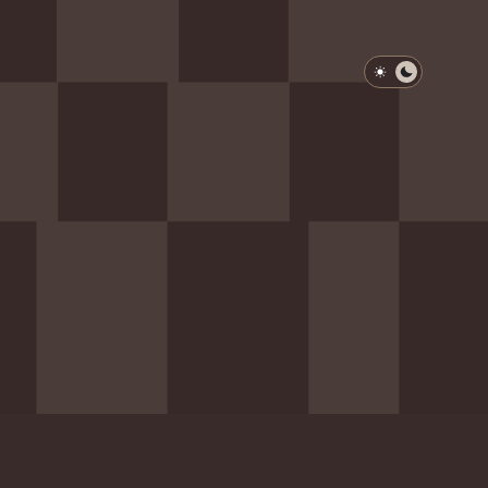
淺色模式
深色模式
防衛韌性委員會
動行程
歷任總統與副總統
展覽