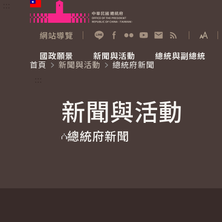
:::
跳到主要內容
中華民國總統府
網站導覽
展開
加入好友
Facebook
Flickr
YouTube
寫信給總統
RSS
國政願景
新聞與活動
總統與副總統
首頁
新聞與活動
總統府新聞
國政願景
新聞與活動
總統與副總統
參觀總統府
:::
新聞與活動
國家氣候變遷對策委員會
總統府新聞
賴清德總統
參觀資訊
總統府新聞
重要談話
影音頻道