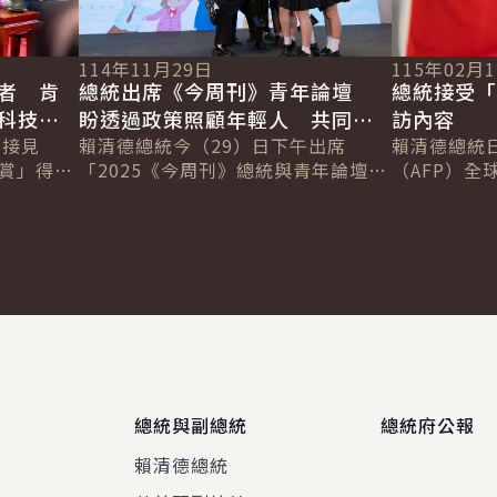
114年11月29日
115年02月
者 肯
總統出席《今周刊》青年論壇
總統接受「
與科技應
盼透過政策照顧年輕人 共同努
訪內容
新方案
午接見
力讓未來的臺灣比現在更好
賴清德總統今（29）日下午出席
賴清德總統
大賞」得獎
「2025《今周刊》總統與青年論壇
（AFP）全球
盼透過得
『青春進行式，台灣未來式』」，分
Chetwynd
I應用更
享政府推動教育、文化、交通、住宅
Jackson
及社會福利等...
總統與副總統
總統府公報
賴清德總統