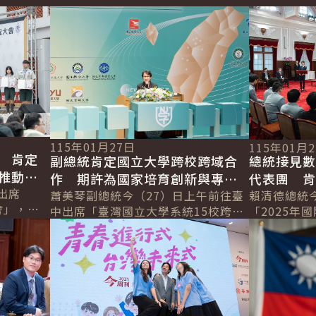
詳細內容
詳細內容
115年01月27日
115年01月
 肯定
副總統肯定國立大學跨校跨域合
總統接見
推動國
作 期許為國家培育創新與專業
代表團 
軟實力
出席
人才
蕭美琴副總統今（27）日上午前往臺
果 期勉
賴清德總統
會」，肯
中出席「臺灣國立大學系統15校跨域
「2025年
力
服務社會
詳細內容
詳細內容
共榮合作典禮」時表示，高等教育必
代表團」，
年世界羅浮
須打破校際藩籬、強化跨校與跨域整
學教育紮實
合，協助...
光發熱；並..