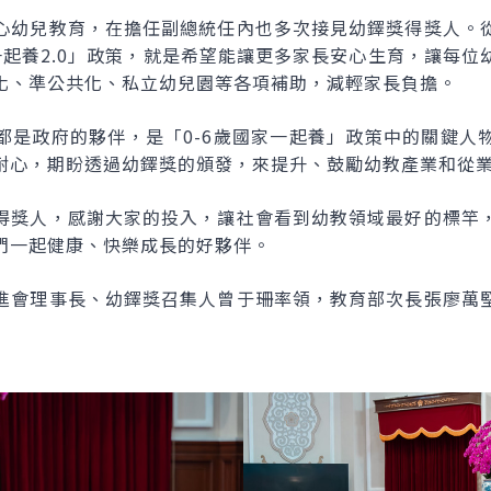
心幼兒教育，在擔任副總統任內也多次接見幼鐸獎得獎人。
一起養2.0」政策，就是希望能讓更多家長安心生育，讓每
化、準公共化、私立幼兒園等各項補助，減輕家長負擔。
都是政府的夥伴，是「0-6歲國家一起養」政策中的關鍵人
耐心，期盼透過幼鐸獎的頒發，來提升、鼓勵幼教產業和從
得獎人，感謝大家的投入，讓社會看到幼教領域最好的標竿
們一起健康、快樂成長的好夥伴。
進會理事長、幼鐸獎召集人曾于珊率領，教育部次長張廖萬