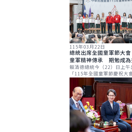
115年03月22日
總統出席全國童軍節大會
童軍精神傳承 期勉成為
際交流及公共外交的重要
賴清德總統今（22）日上午
「115年全國童軍節慶祝大
定童軍運動傳承日行一善、
詳細內容
精神，並成功爭取「2029
大會」在...