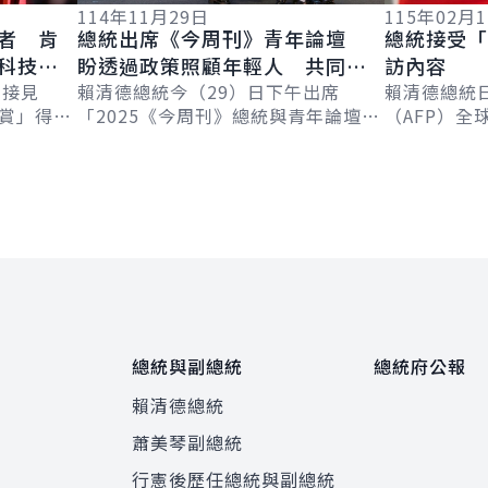
114年11月29日
115年02月
者 肯
總統出席《今周刊》青年論壇
總統接受「
與科技應
盼透過政策照顧年輕人 共同努
訪內容
新方案
午接見
力讓未來的臺灣比現在更好
賴清德總統今（29）日下午出席
賴清德總統
大賞」得獎
「2025《今周刊》總統與青年論壇
（AFP）全球
盼透過得
『青春進行式，台灣未來式』」，分
Chetwynd
I應用更
享政府推動教育、文化、交通、住宅
Jackson
及社會福利等...
總統與副總統
總統府公報
賴清德總統
蕭美琴副總統
程
行憲後歷任總統與副總統