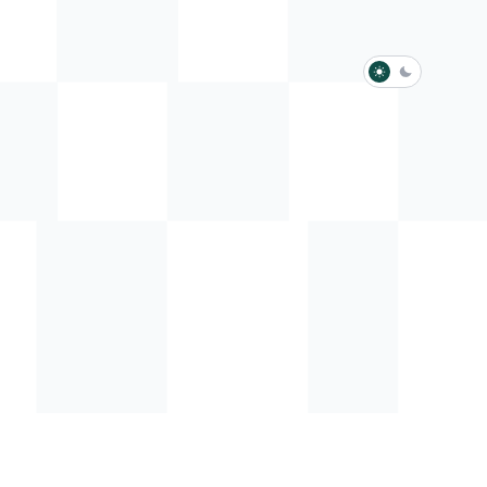
淺色模式
深色模式
防衛韌性委員會
動行程
歷任總統與副總統
展覽