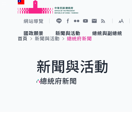
:::
跳到主要內容
中華民國總統府
網站導覽
展開
加入好友
Facebook
Flickr
YouTube
寫信給總統
RSS
國政願景
新聞與活動
總統與副總統
首頁
新聞與活動
總統府新聞
國政願景
新聞與活動
總統與副總統
參觀總統府
:::
新聞與活動
國家氣候變遷對策委員會
總統府新聞
賴清德總統
參觀資訊
總統府新聞
重要談話
影音頻道