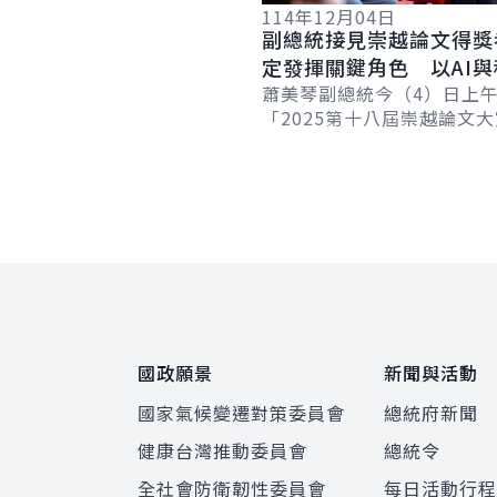
114年12月04日
副總統接見崇越論文得獎
定發揮關鍵角色 以AI
用主題為全球性問題尋找
蕭美琴副總統今（4）日上
「2025第十八屆崇越論文
碩博士生及主辦單位代表，
獎者的學術專業和創新，讓A
深入產業...
:::
國政願景
新聞與活動
國家氣候變遷對策委員會
總統府新聞
健康台灣推動委員會
總統令
全社會防衛韌性委員會
每日活動行