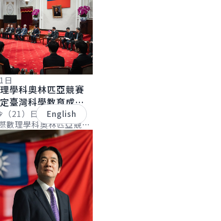
21日
數理學科奧林匹亞競賽
肯定臺灣科學教育成
持續深耕科研以提升實
今（21）日下午接見
English
國際數理學科奧林匹亞競賽
肯定參賽同學展現臺灣科
的基礎，在國際舞台上發
.