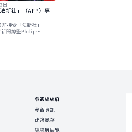
12日
法新社」（AFP）專
日前接受「法新社」
新聞總監Philip
及台北分社社長Allison
專訪，針對臺歐、...
參觀總統府
參觀資訊
建築風華
總統府展覽