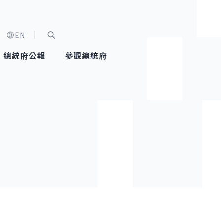
EN
字級選單
展開關鍵字搜尋
總統府公報
參觀總統府
健康台灣推動委員會
總統令
蕭美琴副總統
建築風華
全社會
每日活
行憲後
總統府
外交
網路相簿
國防