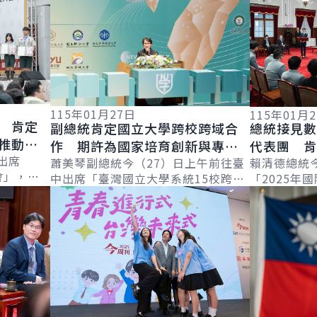
115年01月27日
115年01月
 肯定
副總統肯定國立大學跨校跨域合
總統接見
推動國
作 期許為國家培育創新與專業
代表團 
軟實力
出席
人才
蕭美琴副總統今（27）日上午前往臺
果 期勉
賴清德總統
會」，肯
中出席「臺灣國立大學系統15校跨域
「2025年
力
服務社會
詳細內容
詳細內容
共榮合作典禮」時表示，高等教育必
代表團」，
年世界羅浮
須打破校際藩籬、強化跨校與跨域整
學教育紮實
合，協助...
光發熱；並..