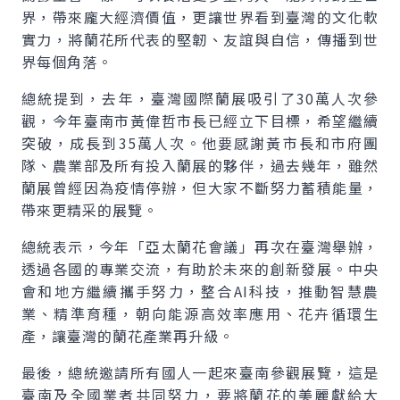
界，帶來龐大經濟價值，更讓世界看到臺灣的文化軟
實力，將蘭花所代表的堅韌、友誼與自信，傳播到世
界每個角落。
總統提到，去年，臺灣國際蘭展吸引了30萬人次參
觀，今年臺南市黃偉哲市長已經立下目標，希望繼續
突破，成長到35萬人次。他要感謝黃市長和市府團
隊、農業部及所有投入蘭展的夥伴，過去幾年，雖然
蘭展曾經因為疫情停辦，但大家不斷努力蓄積能量，
帶來更精采的展覽。
總統表示，今年「亞太蘭花會議」再次在臺灣舉辦，
透過各國的專業交流，有助於未來的創新發展。中央
會和地方繼續攜手努力，整合AI科技，推動智慧農
業、精準育種，朝向能源高效率應用、花卉循環生
產，讓臺灣的蘭花產業再升級。
最後，總統邀請所有國人一起來臺南參觀展覽，這是
臺南及全國業者共同努力，要將蘭花的美麗獻給大