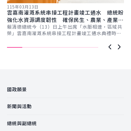
115年03月13日
11
雲嘉南灌溉系統串接工程計畫竣工通水 總統盼
總
總
強化水資源調度韌性 確保民生、農業、產業用
蘭
水穩定
賴清德總統今（13）日上午出席「水脈相連，區域共
力
賴
榮」雲嘉南灌溉系統串接工程計畫竣工通水典禮時表
灣
示，該工程成功串聯曾文－烏山頭水庫與濁水溪，
蘭
讓...
上一張圖
下一
:::
國政願景
新聞與活動
總統與副總統