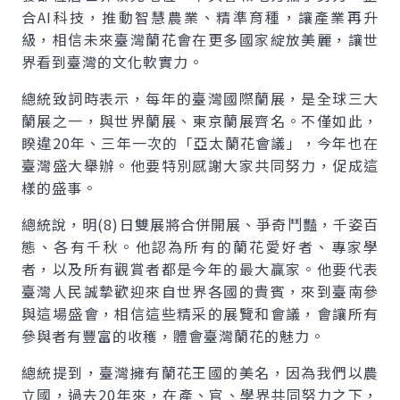
合AI科技，推動智慧農業、精準育種，讓產業再升
級，相信未來臺灣蘭花會在更多國家綻放美麗，讓世
界看到臺灣的文化軟實力。
總統致詞時表示，每年的臺灣國際蘭展，是全球三大
蘭展之一，與世界蘭展、東京蘭展齊名。不僅如此，
睽違20年、三年一次的「亞太蘭花會議」，今年也在
臺灣盛大舉辦。他要特別感謝大家共同努力，促成這
樣的盛事。
總統說，明(8)日雙展將合併開展、爭奇鬥豔，千姿百
態、各有千秋。他認為所有的蘭花愛好者、專家學
者，以及所有觀賞者都是今年的最大贏家。他要代表
臺灣人民誠摯歡迎來自世界各國的貴賓，來到臺南參
與這場盛會，相信這些精采的展覽和會議，會讓所有
參與者有豐富的收穫，體會臺灣蘭花的魅力。
總統提到，臺灣擁有蘭花王國的美名，因為我們以農
立國，過去20年來，在產、官、學界共同努力之下，