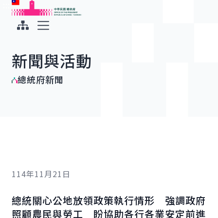
:::
:::
跳到主要內容
中華民國總統府
展開選單
新聞與活動
總統府新聞
114年11月21日
總統關心公地放領政策執行情形 強調政府
照顧農民與勞工 盼協助各行各業安定前進