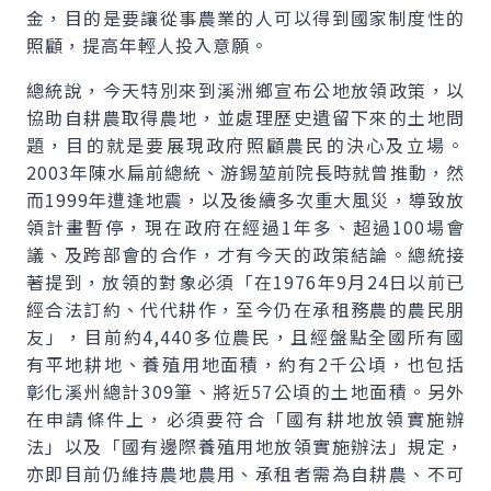
金，目的是要讓從事農業的人可以得到國家制度性的
照顧，提高年輕人投入意願。
總統說，今天特別來到溪洲鄉宣布公地放領政策，以
協助自耕農取得農地，並處理歷史遺留下來的土地問
題，目的就是要展現政府照顧農民的決心及立場。
2003年陳水扁前總統、游錫堃前院長時就曾推動，然
而1999年遭逢地震，以及後續多次重大風災，導致放
領計畫暫停，現在政府在經過1年多、超過100場會
議、及跨部會的合作，才有今天的政策結論。總統接
著提到，放領的對象必須「在1976年9月24日以前已
經合法訂約、代代耕作，至今仍在承租務農的農民朋
友」，目前約4,440多位農民，且經盤點全國所有國
有平地耕地、養殖用地面積，約有2千公頃，也包括
彰化溪州總計309筆、將近57公頃的土地面積。另外
在申請條件上，必須要符合「國有耕地放領實施辦
法」以及「國有邊際養殖用地放領實施辦法」規定，
亦即目前仍維持農地農用、承租者需為自耕農、不可