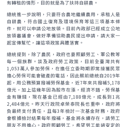
有轉租的情形，目的就是為了扶持自耕農。
總統進一步說明，只要符合農地繼續農用，承租人是
自耕農，符合國土復育及環境保育等這三項基本條
件，就可以申請公地放領。目前內政部已經成立公地
放領審議會，做好準備協助農民提出申請，請大家一
起宣傳幫忙，讓這項政策具體落實。
總統提到，除了農民，政府也要照顧勞工、軍公教等
每一個族群。談及政府勞工政策，目前全臺灣共有
1,053萬人參加勞保，在擔任立委時期即常接獲民眾
擔心勞保可能會破產的電話，因此蔡前總統自2019年
起，用公務預算撥補勞保基金，近7年來共撥補5,178
億元，加上這幾年因為股市在漲，經濟不錯，勞保基
金有賺錢，現在基金已經由7,188億元，成長到1兆
2,484億元。昨天行政院卓榮泰院長也重申，政府將
負最終支付責任，且每3年檢討一次基金財務，政府
會根據檢討結果每年撥補，基金將永續存在，請勞工
朋友不用擔心。政府照顧勞工，希望勞工能過安定的