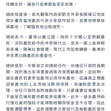
持續支持，讓各行各業都能安定前進。
總統抵達後，首先聽取內政部劉世芳部長簡報公地放
領計畫及當地農民代表分享耕作狀況，並實地視察放
領農地，了解國有地出租情形。
總統表示，臺灣以農立國，政府十分關心並照顧農
民，深知農民耕作的辛勞與付出，並非一般人能夠輕
易承擔。隨著社會變遷，現代工作型態轉變，農業的
辛苦更凸顯農民的重要性。
總統提到，在蔡英文前總統任內、他擔任行政院長期
間，政府推出多項重要政策改革照顧農民。並說明，
過去農民若要參加農保必須持有農地，這讓真正務農
卻無農地的人反而無法取得保障。為讓制度更加合
理，他任行政院長時推動改革，只要確實從事農作，
不論是否擁有農地都能參加農保。此外，過去農保給
付僅在最終階段才能領取相關保險金並不合理，因此
推動調整標準，且新增職業災害給付及推動農民退休