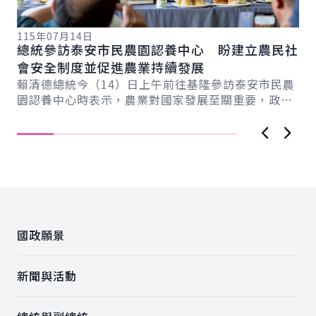
115年07月14日
11
總統參訪泰安市民農園認養中心 盼建立農民社
總
系
會安全制度並促進農業持續發展
臺
新戰
賴清德總統今（14）日上午前往基隆參訪泰安市民農
賴
記
園認養中心時表示，農業對國家發展至關重要，政府
出
持續建立農民社會安全制度，推動多項照顧農民的
候
社...
上一張圖
下一
:::
國政願景
新聞與活動