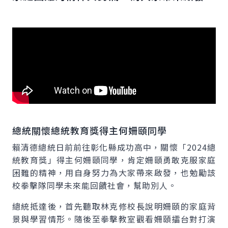
總統關懷總統教育獎得主何姍頤同學
賴清德總統日前前往彰化縣成功高中，關懷「2024總
統教育獎」得主何姍頤同學，肯定姍頤勇敢克服家庭
困難的精神，用自身努力為大家帶來啟發，也勉勵該
校拳擊隊同學未來能回饋社會，幫助別人。
總統抵達後，首先聽取林克修校長說明姍頤的家庭背
景與學習情形。隨後至拳擊教室觀看姍頤擂台對打演