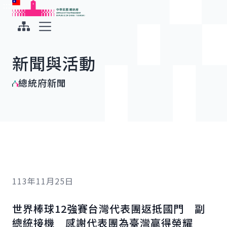
:::
:::
跳到主要內容
中華民國總統府
展開選單
新聞與活動
總統府新聞
113年11月25日
世界棒球12強賽台灣代表團返抵國門 副
總統接機 感謝代表團為臺灣贏得榮耀