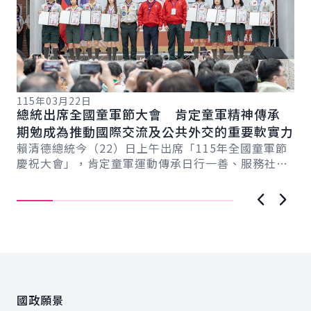
115年03月22日
11
總統出席全國童軍節大會 肯定童軍精神傳承
副
期勉成為推動國際交流及公共外交的重要軟實力
培
總
賴清德總統今（22）日上午出席「115年全國童軍節
蕭
慶祝大會」，肯定童軍運動傳承日行一善、服務社會
立
精神，並成功爭取「2029年世界羅浮大會」在...
育
上一張圖
下一
:::
國政願景