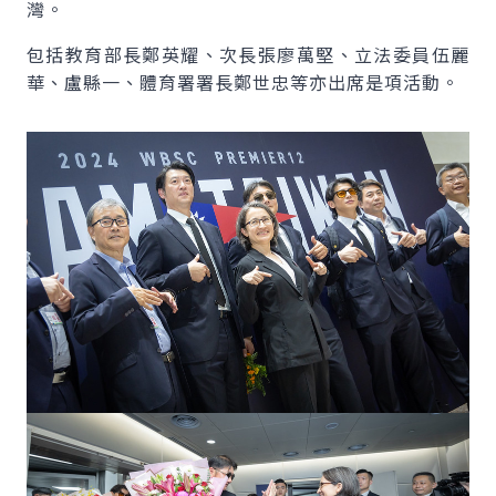
灣。
包括教育部長鄭英耀、次長張廖萬堅、立法委員伍麗
華、盧縣一、體育署署長鄭世忠等亦出席是項活動。