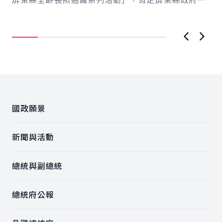
新戰
蕭
心推動長照政策，協助有需要的民眾。並表示，社...
記
「
照
示，
上一張圖
下一
:::
國政願景
新聞與活動
總統與副總統
總統府公報