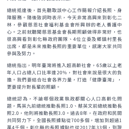
總統抵達後，首先聽取該中心工作簡報介紹長照、身
障服務。隨後致詞時表示，今天非常高興來到彰化二
林，參觀慈恩社會福利基金會所興辦的老人養護中
心。之前就聽聞慈恩基金會長期照顧做得非常好，也
很高興看到彰化縣政府團隊、4位立委及鄉鎮村里長
出席，都是未來推動長照的重要單位，感謝大家共同
參與及努力。
總統指出，明年臺灣將進入超高齡社會，65歲以上老
年人口占總人口比率達20％，對社會來說是很大的負
擔。我們要結合社會各界力量，打造「健康臺灣」，
更要提升對長輩的照顧。
總統認為，不論哪個政黨執政都關心人口高齡化問
題，馬英九前總統推動長照1.0、蔡英文前總統推動長
照2.0，他則將推動長照3.0。過去8年，在政府和民間
共同努力下，全國長照據點從700多個，增加到超過1
萬4千個。彰化縣的長照據點也從2017年33個，到現