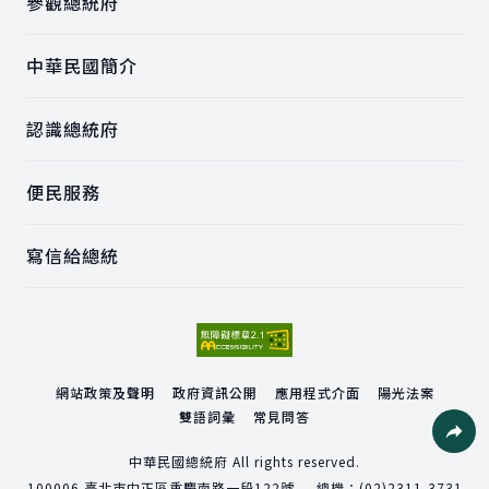
參觀總統府
中華民國簡介
認識總統府
便民服務
寫信給總統
網站政策及聲明
政府資訊公開
應用程式介面
陽光法案
雙語詞彙
常見問答
社群分
中華民國總統府 All rights reserved.
100006
臺北市中正區重慶南路一段122號
總機：
(02)2311-3731