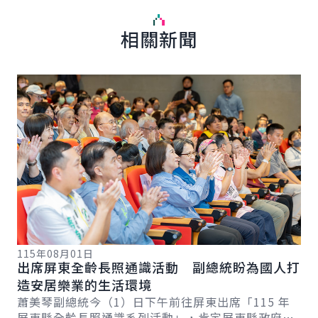
相關新聞
詳細內容
詳
115年08月01日
出席屏東全齡長照通識活動 副總統盼為國人打
11
造安居樂業的生活環境
副
蕭美琴副總統今（1）日下午前往屏東出席「115 年
系
融
屏東縣全齡長照通識系列活動」，肯定屏東縣政府用