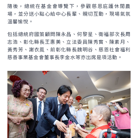
隨後，總統在基金會導覽下，參觀慈恩庇護休閒農
場，並分送小點心給中心長輩、親切互動，現場氣氛
溫馨愉悅。
包括總統府國策顧問陳永昌、何黎星、衛福部次長周
志浩、彰化縣長王惠美、立法委員陳秀寳、陳素月、
黃秀芳、謝衣鳯、前彰化縣長魏明谷、慈恩社會福利
慈善事業基金會董事長李金水等亦出席是項活動。