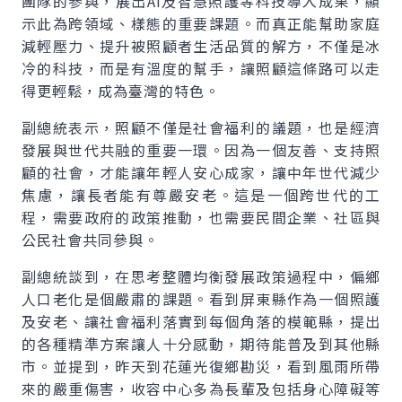
團隊的參與，展出
AI
及智慧照護等科技導入成果，顯
示此為跨領域、樣態的重要課題。而真正能幫助家庭
減輕壓力、提升被照顧者生活品質的解方，不僅是冰
冷的科技，而是有溫度的幫手，讓照顧這條路可以走
得更輕鬆，成為臺灣的特色。
副總統表示，照顧不僅是社會福利的議題，也是經濟
發展與世代共融的重要一環。因為一個友善、支持照
顧的社會，才能讓年輕人安心成家，讓中年世代減少
焦慮，讓長者能有尊嚴安老。這是一個跨世代的工
程，需要政府的政策推動，也需要民間企業、社區與
公民社會共同參與。
副總統談到，在思考整體均衡發展政策過程中，偏鄉
人口老化是個嚴肅的課題。看到屏東縣作為一個照護
及安老、讓社會福利落實到每個角落的模範縣，提出
的各種精準方案讓人十分感動，期待能普及到其他縣
市。並提到，昨天到花蓮光復鄉勘災，看到風雨所帶
來的嚴重傷害，收容中心多為長輩及包括身心障礙等