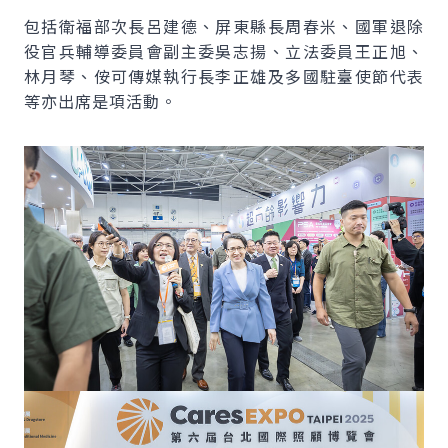
包括衛福部次長呂建德、屏東縣長周春米、國軍退除
役官兵輔導委員會副主委吳志揚、立法委員王正旭、
林月琴、侒可傳媒執行長李正雄及多國駐臺使節代表
等亦出席是項活動。