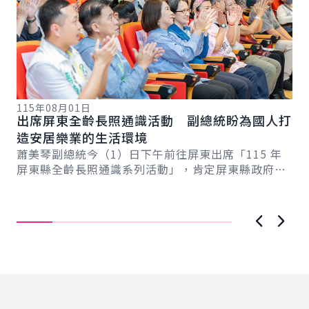
115年08月01日
出席屏東全齡長照通識活動 副總統盼為國人打
11
造安居樂業的生活環境
副
蕭美琴副總統今（1）日下午前往屏東出席「115 年
系
融
屏東縣全齡長照通識系列活動」，肯定屏東縣政府用
新戰
蕭
心推動長照政策，協助有需要的民眾。並表示，社...
記
「
照
示，
上一張圖
下一
:::