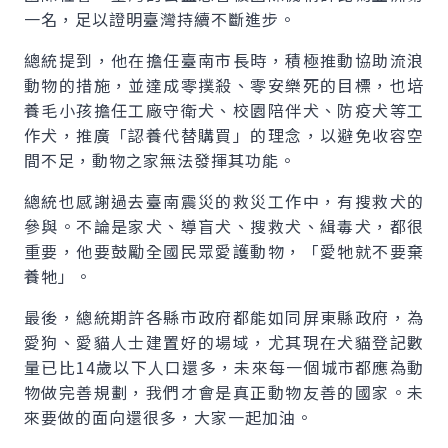
一名，足以證明臺灣持續不斷進步。
總統提到，他在擔任臺南市長時，積極推動協助流浪
動物的措施，並達成零撲殺、零安樂死的目標，也培
養毛小孩擔任工廠守衛犬、校園陪伴犬、防疫犬等工
作犬，推廣「認養代替購買」的理念，以避免收容空
間不足，動物之家無法發揮其功能。
總統也感謝過去臺南震災的救災工作中，有搜救犬的
參與。不論是家犬、導盲犬、搜救犬、緝毒犬，都很
重要，他要鼓勵全國民眾愛護動物，「愛牠就不要棄
養牠」。
最後，總統期許各縣市政府都能如同屏東縣政府，為
愛狗、愛貓人士建置好的場域，尤其現在犬貓登記數
量已比14歲以下人口還多，未來每一個城市都應為動
物做完善規劃，我們才會是真正動物友善的國家。未
來要做的面向還很多，大家一起加油。