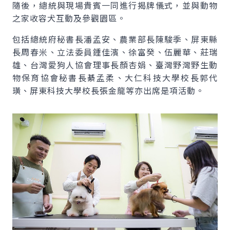
隨後，總統與現場貴賓一同進行揭牌儀式，並與動物
之家收容犬互動及參觀園區。
包括總統府秘書長潘孟安、農業部長陳駿季、屏東縣
長周春米、立法委員鍾佳濱、徐富癸、伍麗華、莊瑞
雄、台灣愛狗人協會理事長顏杏娟、臺灣野灣野生動
物保育協會秘書長綦孟柔、大仁科技大學校長郭代
璜、屏東科技大學校長張金龍等亦出席是項活動。