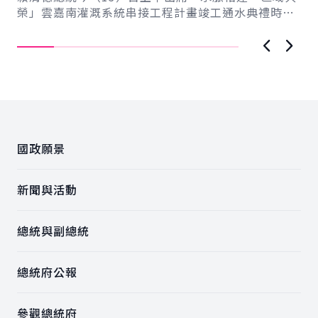
榮」雲嘉南灌溉系統串接工程計畫竣工通水典禮時表
灣
示，該工程成功串聯曾文－烏山頭水庫與濁水溪，
蘭
讓...
上一張圖
下一
:::
國政願景
新聞與活動
總統與副總統
總統府公報
參觀總統府