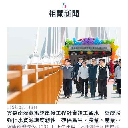
相關新聞
詳細內容
詳
115年03月13日
11
雲嘉南灌溉系統串接工程計畫竣工通水 總統盼
總
總
強化水資源調度韌性 確保民生、農業、產業用
蘭
水穩定
賴清德總統今（13）日上午出席「水脈相連，區域共
力
賴