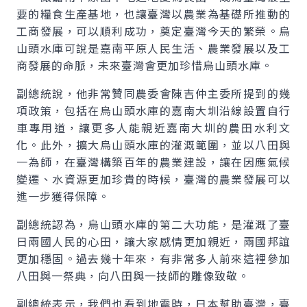
要的糧食生產基地，也讓臺灣以農業為基礎所推動的
工商發展，可以順利成功，奠定臺灣今天的繁榮。烏
山頭水庫可說是嘉南平原人民生活、農業發展以及工
商發展的命脈，未來臺灣會更加珍惜烏山頭水庫。
副總統說，他非常贊同農委會陳吉仲主委所提到的幾
項政策，包括在烏山頭水庫的嘉南大圳沿線設置自行
車專用道，讓更多人能親近嘉南大圳的農田水利文
化。此外，擴大烏山頭水庫的灌溉範圍，並以八田與
一為師，在臺灣構築百年的農業建設，讓在因應氣候
變遷、水資源更加珍貴的時候，臺灣的農業發展可以
進一步獲得保障。
副總統認為，烏山頭水庫的第二大功能，是灌溉了臺
日兩國人民的心田，讓大家感情更加親近，兩國邦誼
更加穩固。過去幾十年來，有非常多人前來這裡參加
八田與一祭典，向八田與一技師的雕像致敬。
副總統表示，我們也看到地震時，日本幫助臺灣，臺