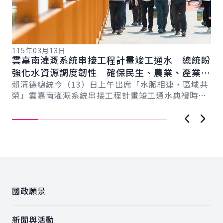
115年03月13日
11
雲嘉南灌溉系統串接工程計畫竣工通水 總統盼
總
總
強化水資源調度韌性 確保民生、農業、產業用
蘭
水穩定
賴清德總統今（13）日上午出席「水脈相連，區域共
力
賴
榮」雲嘉南灌溉系統串接工程計畫竣工通水典禮時表
灣
示，該工程成功串聯曾文－烏山頭水庫與濁水溪，
蘭
讓...
上一張圖
下一
:::
國政願景
新聞與活動