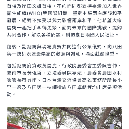
首相及岸田文雄首相，不約而同都支持臺灣加入世界
衛生組織(WHO)等國際組織，堅定主張兩岸應該和平
發展，絕對不接受以武力影響兩岸和平。他希望大家
能夠一起把手牽得更緊，面對未來的國際挑戰，能夠
共同合作，解決各種問題，創造臺日兩國人民福祉。
隨後，副總統與現場貴賓共同進行公祭儀式，向八田
與一技師表達最崇高的敬意與謝意，場面莊嚴隆重。
包括總統府資政黃崑虎、行政院農委會主委陳吉仲、
臺南市長黃偉哲、立法委員陳亭妃、農委會農田水利
署署長蔡昇甫、日本台灣交流協會高雄事務所所長小
野一彥及八田與一技師遺族八田卓朗等均出席是項活
動。