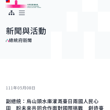
:::
:::
跳到主要內容
中華民國總統府
展開選單
新聞與活動
總統府新聞
111年05月08日
副總統：烏山頭水庫灌溉臺日兩國人民心
田 盼未來共同合作面對國際挑戰 創造臺