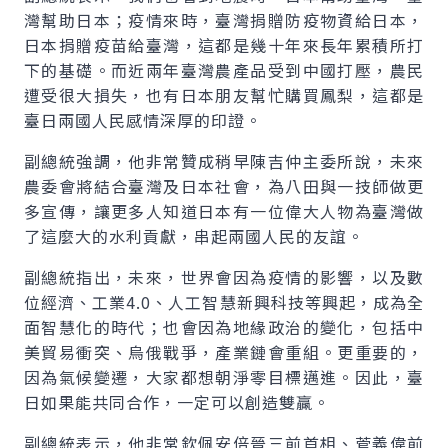
灣幫助日本；疫情來時，臺灣捐贈防疫物資給日本，
日本捐贈疫苗給臺灣，這都是幾十年來長年累積所打
下的基礎。而近兩年臺灣農產品受到中國打壓，農民
遭受很大損失，也有日本朋友幫忙購買鳳梨，這都是
臺日兩國人民感情深厚的印證。
副總統強調，他非常贊成稍早陳吉仲主委所說，未來
農委會將結合臺灣及日本社會，為八田與一技師做更
多宣傳，讓更多人知道日本有一位偉大人物為臺灣做
了這麼大的水利貢獻，串起兩國人民的友誼。
副總統指出，未來，世界會因為疫情的影響，以及數
位經濟、工業4.0、人工智慧新興科技等興起，成為全
面智慧化的時代；也會因為地緣政治的變化，包括中
美貿易衝突、烏俄戰爭，產業鏈會重組。更重要的，
因為氣候變遷，大家都想朝淨零目標邁進。因此，臺
日如果能共同合作，一定可以創造雙贏。
副總統表示，他非常欽佩安倍晉三前首相、菅義偉前