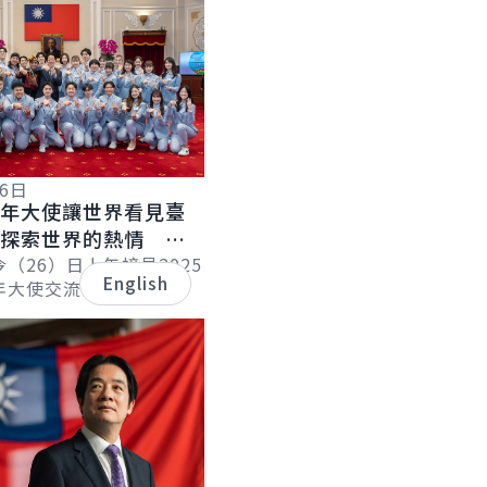
26日
青年大使讓世界看見臺
持探索世界的熱情 替
寫歷史
（26）日上午接見2025
English
年大使交流計畫」及「農
『新南向』交流計畫」訪
年大使出訪期間展現的熱