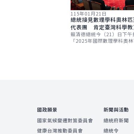
115年01月21日
總統接見數理學科奧林匹
代表團 肯定臺灣科學教
果 期勉持續深耕科研以
賴清德總統今（21）日下午
「2025年國際數理學科奧
力
代表團」，肯定參賽同學展
學教育紮實的基礎，在國際
光發熱；並...
:::
國政願景
新聞與活動
國家氣候變遷對策委員會
總統府新聞
健康台灣推動委員會
總統令