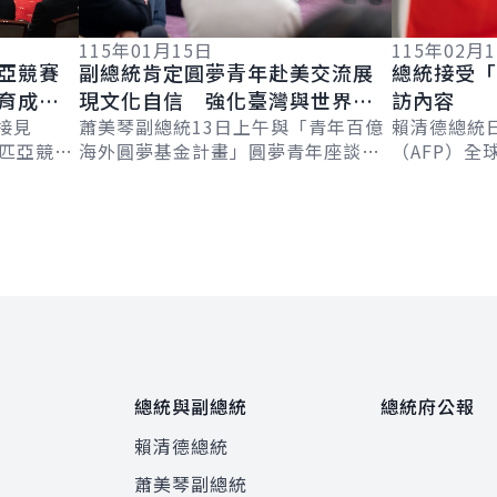
115年02月
115年01月15日
亞競賽
總統接受「
副總統肯定圓夢青年赴美交流展
育成
訪內容
現文化自信 強化臺灣與世界連
提升實
接見
賴清德總統
結
蕭美琴副總統13日上午與「青年百億
林匹亞競賽
（AFP）全球
海外圓夢基金計畫」圓夢青年座談，
現臺灣科
Chetwynd
肯定青年赴美交流展現文化自信，同
舞台上發
Jackson
時將國際創新帶回臺灣，促進雙向交
流。並表示...
總統與副總統
總統府公報
賴清德總統
蕭美琴副總統