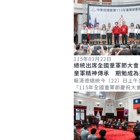
詳細內容
115年03月22日
總統出席全國童軍節大會
童軍精神傳承 期勉成為
際交流及公共外交的重要
賴清德總統今（22）日上午
「115年全國童軍節慶祝大
定童軍運動傳承日行一善、
詳細內容
精神，並成功爭取「2029
大會」在...