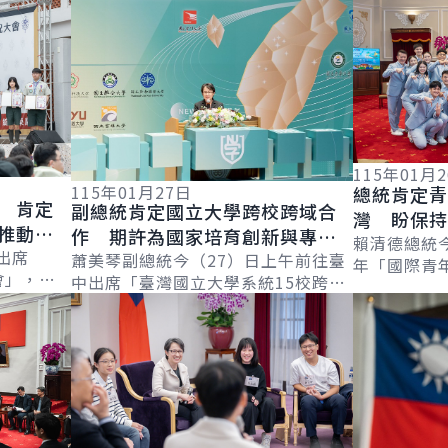
詳細內容
詳細內容
115年01月
115年01月27日
總統肯定
 肯定
副總統肯定國立大學跨校跨域合
灣 盼保
推動國
作 期許為國家培育創新與專業
臺灣未來
賴清德總統今
軟實力
出席
人才
蕭美琴副總統今（27）日上午前往臺
年「國際青
會」，肯
中出席「臺灣國立大學系統15校跨域
業青年大使
服務社會
詳細內容
詳細內容
共榮合作典禮」時表示，高等教育必
團，肯定青
年世界羅浮
須打破校際藩籬、強化跨校與跨域整
情與專...
合，協助...