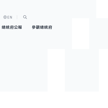
EN
字級選單
展開關鍵字搜尋
總統府公報
參觀總統府
健康台灣推動委員會
總統令
蕭美琴副總統
建築風華
全社會
每日活
行憲後
總統府
外交
網路相簿
國防