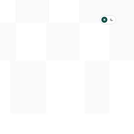
淺色模式
深色模式
防衛韌性委員會
動行程
歷任總統與副總統
展覽