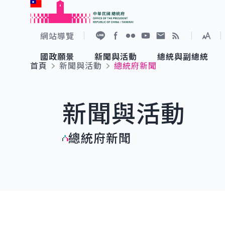
:::
跳到主要內容
中華民國總統府
網站導覽
展開
加入好友
Facebook
Flickr
YouTube
寫信給總統
RSS
國政願景
新聞與活動
總統與副總統
首頁
新聞與活動
總統府新聞
國政願景
新聞與活動
總統與副總統
參觀總統府
:::
新聞與活動
國家氣候變遷對策委員會
總統府新聞
賴清德總統
參觀資訊
總統府新聞
重要談話
影音頻道