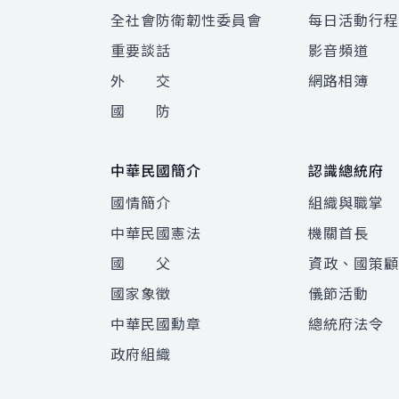
全社會防衛韌性委員會
每日活動行
重要談話
影音頻道
外 交
網路相簿
國 防
中華民國簡介
認識總統府
國情簡介
組織與職掌
中華民國憲法
機關首長
國 父
資政、國策
國家象徵
儀節活動
中華民國勳章
總統府法令
政府組織