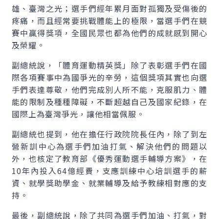
雄、臺灣之光；選手們經年累月面對孤獨及受傷後的
疼痛，而且經常要挑戰體能上的極限，當選手們在競
賽中贏得獎項，全國民眾也都為他們的成就感到開心
及榮耀。
副總統說，「體育運動精英獎」除了表彰選手們在國
際各項賽事中為國爭光的辛勞，這個獎項其實也向選
手們表達尊敬，他們完成別人所不能，克服肌力、體
能的限制及種種障礙，不斷超越自己及國家紀錄，在
國際上為臺灣爭光，讓他相當佩服。
副總統也提到，他在擔任行政院院長任內，除了到左
營新訓中心為選手們加油打氣、解決他們的問題以
外，也核定了教育部《優秀運動選手輔導方案》，在
10年內投入64億經費，支應訓練中心培訓選手的薪
資、就學獎助學金、就業輔導及給予教練相對應的支
持。
最後，副總統說，除了共同為選手們加油、打氣，對