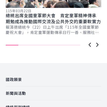
115年03月22日
11
總統出席全國童軍節大會 肯定童軍精神傳承
副
期勉成為推動國際交流及公共外交的重要軟實力
培
總
賴清德總統今（22）日上午出席「115年全國童軍節
蕭
慶祝大會」，肯定童軍運動傳承日行一善、服務社會
立
精神，並成功爭取「2029年世界羅浮大會」在...
育
上一張圖
下一
:::
國政願景
新聞與活動