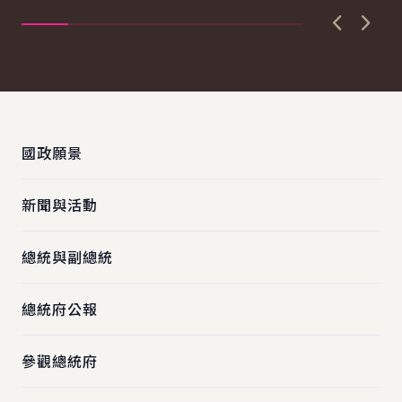
示，政...
長..
上一張圖
下一
:::
國政願景
新聞與活動
總統與副總統
總統府公報
參觀總統府