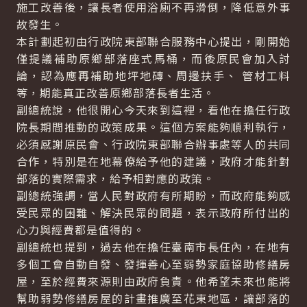
施工改善後，讓長者使用浴廁不再滑倒，降低意外事
故發生。
本計劃起初由行政院東部聯合服務中心提出，剛開始
僅提議補助原鄉部落座式馬桶，而後原民會加入討
論，認為應再補助地坪地磚、周邊扶手、 管材工料
等，期能真正改善原鄉部落長者生活。
副總統說，他很開心今天來到這裡，看他在擔任行政
院長期間推動的政策成果。這個方案能夠順利執行，
必須感謝原民會、行政院東部聯合辦事處等人的共同
合作，特別是在地幕僚給予他的建議，政府才能針對
部落的實際需求，給予相對應的政策。
副總統強調，當人民對政府有所期盼，而政府能夠感
受民眾的困難、解決民眾的問題，表示政府所付出的
心力與經費都是值得的。
副總統也提到，過去他在擔任臺南市長任內，在地有
多個工會自動自發、發揮善心至弱勢家庭協助修繕房
屋，至於經費來源則由政府負責。他希望未來也能將
幫助弱勢修繕房屋的計畫推廣至花東地區，讓部落的