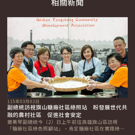
相關新聞
詳細內容
詳
115年03月02日
11
副總統訪視旗山糖廠社區綠照站 盼發展世代共
總
總
融的農村社區 促進社會安定
請
蕭美琴副總統今（2）日上午前往高雄旗山區訪視
賴
「糖廠社區綠色照顧站」，肯定糖廠社區在實踐綠色
莘
照顧的努力，讓社區成為世代共融的大家庭。並表
機