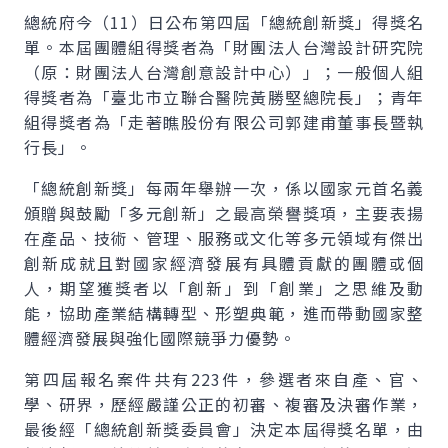
總統府今（11）日公布第四屆「總統創新獎」得獎名
單。本屆團體組得獎者為「財團法人台灣設計研究院
（原：財團法人台灣創意設計中心）」；一般個人組
得獎者為「臺北市立聯合醫院黃勝堅總院長」；青年
組得獎者為「走著瞧股份有限公司郭建甫董事長暨執
行長」。
「總統創新獎」每兩年舉辦一次，係以國家元首名義
頒贈與鼓勵「多元創新」之最高榮譽獎項，主要表揚
在產品、技術、管理、服務或文化等多元領域有傑出
創新成就且對國家經濟發展有具體貢獻的團體或個
人，期望獲獎者以「創新」到「創業」之思維及動
能，協助產業結構轉型、形塑典範，進而帶動國家整
體經濟發展與強化國際競爭力優勢。
第四屆報名案件共有223件，參選者來自產、官、
學、研界，歷經嚴謹公正的初審、複審及決審作業，
最後經「總統創新獎委員會」決定本屆得獎名單，由