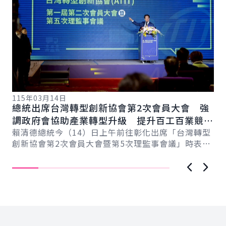
115年03月14日
11
總統出席台灣轉型創新協會第2次會員大會 強
總
總
調政府會協助產業轉型升級 提升百工百業競爭
科
力
賴清德總統今（14）日上午前往彰化出席「台灣轉型
賴
創新協會第2次會員大會暨第5次理監事會議」時表
臺
示，臺灣超過170萬家中小微企業，為臺灣提供強...
壓
上一張圖
下一
:::