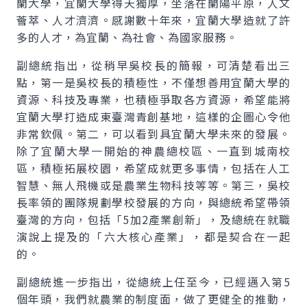
蘭大學，宜蘭大學得天獨厚，坐落在蘭陽平原，人文
薈萃、人才濟濟。感謝數十年來，宜蘭大學造就了許
多的人才，為宜蘭、為社會、為國家服務。
副總統指出，從稍早吳校長的簡報，可清楚看出三
點，第一是吳校長的積極性，不僅想善用宜蘭大學的
資源、科技及專業，也積極爭取各方資源，希望能將
宜蘭大學打造成東臺灣青創基地，這樣的企圖心令他
非常欽佩。第二，可以看到具宜蘭大學未來的發展。
除了宜蘭大學一開始的神農總校區、一直到城南校
區，積極拓展校園，希望成就更多事情，包括在人工
智慧、無人飛機或是農業生物科技等等。第三，吳校
長率領的團隊規劃學校發展的方向，與總統希望帶領
臺灣的方向，包括「5加2產業創新」，及總統在就職
演說上提及的「六大核心產業」，都是契合在一起
的。
副總統進一步指出，從總統上任至今，已經邁入第5
個年頭，我們就農業的制度面，做了更健全的推動，