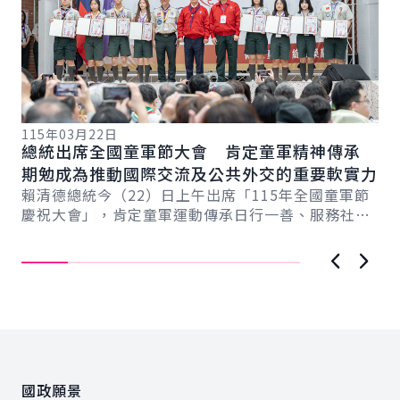
115年03月22日
11
總統出席全國童軍節大會 肯定童軍精神傳承
雲
期勉成為推動國際交流及公共外交的重要軟實力
總
強
賴清德總統今（22）日上午出席「115年全國童軍節
水
賴
慶祝大會」，肯定童軍運動傳承日行一善、服務社會
榮
精神，並成功爭取「2029年世界羅浮大會」在...
示
讓..
上一張圖
下一
:::
國政願景