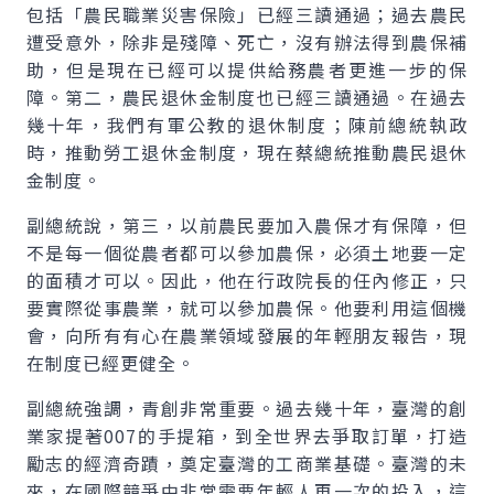
包括「農民職業災害保險」已經三讀通過；過去農民
遭受意外，除非是殘障、死亡，沒有辦法得到農保補
助，但是現在已經可以提供給務農者更進一步的保
障。第二，農民退休金制度也已經三讀通過。在過去
幾十年，我們有軍公教的退休制度；陳前總統執政
時，推動勞工退休金制度，現在蔡總統推動農民退休
金制度。
副總統說，第三，以前農民要加入農保才有保障，但
不是每一個從農者都可以參加農保，必須土地要一定
的面積才可以。因此，他在行政院長的任內修正，只
要實際從事農業，就可以參加農保。他要利用這個機
會，向所有有心在農業領域發展的年輕朋友報告，現
在制度已經更健全。
副總統強調，青創非常重要。過去幾十年，臺灣的創
業家提著007的手提箱，到全世界去爭取訂單，打造
勵志的經濟奇蹟，奠定臺灣的工商業基礎。臺灣的未
來，在國際競爭中非常需要年輕人再一次的投入，這