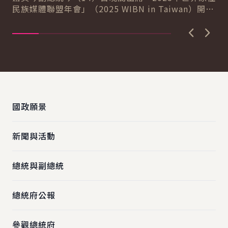
全
民族媒體聯盟年會」（2025 WIBN in Taiwan）開幕
能
晚宴時表示，臺灣致力保護...
上一張圖
下一
:::
國政願景
新聞與活動
總統與副總統
總統府公報
參觀總統府