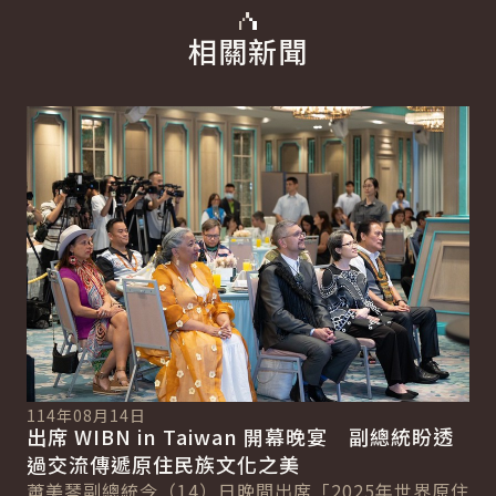
相關新聞
詳細內容
詳
11
114年08月14日
副
出席 WIBN in Taiwan 開幕晚宴 副總統盼透
總
家
過交流傳遞原住民族文化之美
蕭
蕭美琴副總統今（14）日晚間出席「2025年世界原住