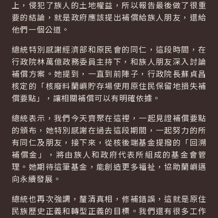
上，侵犯了族人的土地權益，所以報告最後做了很重
要的結論，就是政府應該提出補償給族人朋友，還給
他們一個公道。
總統特別感謝經濟部和原民會的同仁，這段時間，在
行政院林萬億政務委員主持下，和族人朋友深入討論
補償方案。她提到，一直到前陣子，行政院長蘇貞昌
核定的「核廢料蘭嶼貯存場使用原住民保留地損失補
償要點」，讓相關補償可以有明確依據。
總統表示，我們今天齊聚在這裡，一起見證補償要點
的頒布，她特別感謝在過去這段期間，一起努力的所
有同仁及朋友，接下來，從核後端基金提撥的「回溯
補償金」，將由族人和政府代表所組成的基金會管
理。她期待這筆基金，能創造更多福祉，協助蘭嶼邁
向永續發展。
總統也再次強調，釐清真相，修補錯誤，這就是原住
民族歷史正義和轉型正義的目標。我們還有很多工作