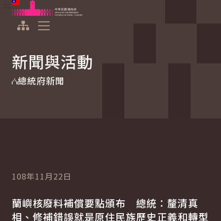
:::
:::
跳到主要內容
中華民國總統府
展開選單
新聞與活動
總統府新聞
108年11月22日
蘭嶼核廢料補償要點頒布 總統：釐清真
相、修補錯誤就是原住民族歷史正義和轉型