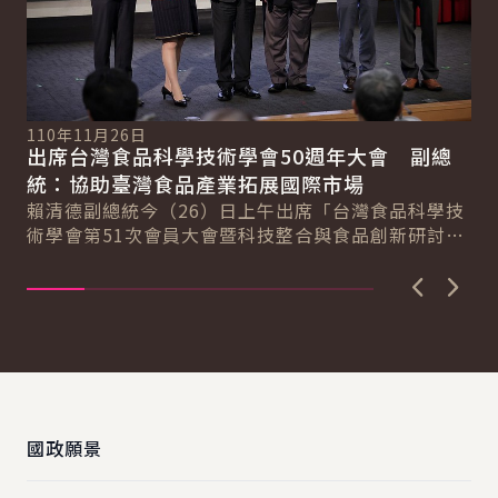
11
視
110年11月26日
子
出席台灣食品科學技術學會50週年大會 副總
蔡
總
統：協助臺灣食品產業拓展國際市場
區
賴清德副總統今（26）日上午出席「台灣食品科學技
政
術學會第51次會員大會暨科技整合與食品創新研討
決..
會」時表示，政府會與產學界持續落實食安五環政
策...
上一張圖
下一
:::
國政願景