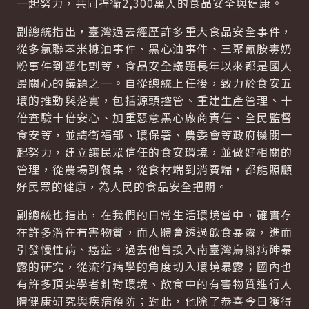
一起努力，共同捍衛2,300萬人的食品安全與健康。
副總統指出，臺灣過去經歷許多重大食品安全事件，
從多氯聯苯米糠油事件、黑心油事件、三聚氰胺毒奶
粉事件到塑化劑等，食品安全議題長年以來都是國人
最關心的議題之一。自從總統上任後，致力於食安五
環的推動與落實，包括源頭控管、重建生產管理、十
倍查驗十倍安心、加重惡意黑心廠商責任、全民監督
食安等，並請衛福部、環保署、農委會等政府機關一
起努力，建立讓民眾信任的食安環境，並做好相關的
管理，從農場到餐桌，從食材端到消費端，都能照顧
好民眾的健康，為人民的食品安全把關。
副總統也指出，在我們的日常生活環境當中，確實存
在許多潛在有害物質，而人體會透過飲食暴露，進而
引發慢性病、癌症。過去他曾投入南臺灣烏腳病砷暴
露的研究，從流行病學的角度切入環境暴露；國內也
有許多頂尖學者針對環境、飲食中的有害物質進行人
體健康研究與疾病預防；對此，他除了恭喜今日獲得