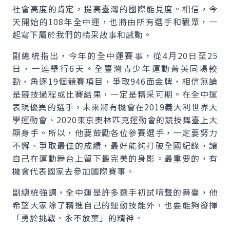
社會高度的肯定，提高臺灣的國際能見度。相信，今
天開始的108年全中運，也將由所有選手和觀眾，一
起寫下屬於我們的精采故事和感動。
副總統指出，今年的全中運賽事，從4月20日至25
日，一連舉行6天。全臺灣青少年運動菁英同場較
勁，角逐19個競賽項目，爭取946面金牌，相信無論
是競技過程或比賽結果，一定是精采可期。在全中運
表現優異的選手，未來將有機會在2019義大利世界大
學運動會、2020東京奧林匹克運動會的競技舞臺上大
顯身手。所以，他要鼓勵各位參賽選手，一定要努力
不懈、爭取最佳的成績，最好能夠打破全國紀錄，讓
自己在運動舞台上留下最完美的身影。最重要的，有
機會代表國家去參加國際賽事。
副總統強調，全中運是許多選手初試啼聲的舞臺，他
希望大家除了精進自己的運動技能外，也要能夠發揮
「勇於挑戰、永不放棄」的精神。