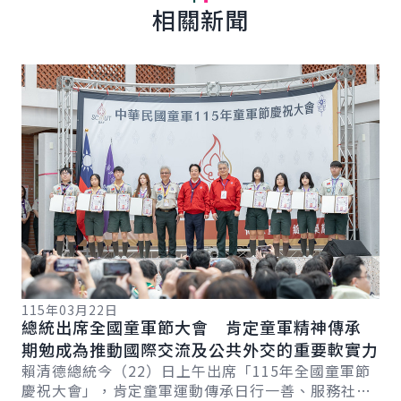
相關新聞
詳細內容
詳
115年03月22日
11
總統出席全國童軍節大會 肯定童軍精神傳承
副
期勉成為推動國際交流及公共外交的重要軟實力
培
總
賴清德總統今（22）日上午出席「115年全國童軍節
蕭
慶祝大會」，肯定童軍運動傳承日行一善、服務社會
立