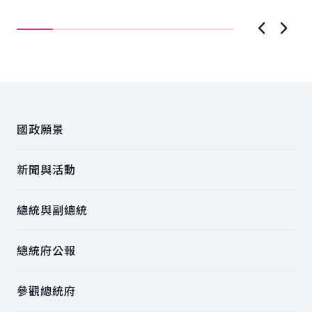
精神，並成功爭取「2029年世界羅浮大會」在...
育
上一張圖
下一
:::
國政願景
新聞與活動
總統與副總統
總統府公報
參觀總統府