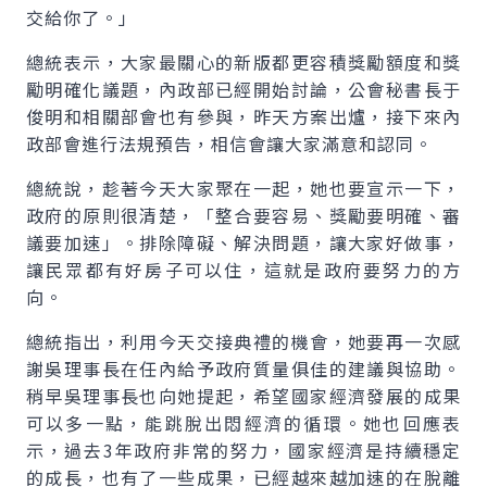
交給你了。」
總統表示，大家最關心的新版都更容積獎勵額度和獎
勵明確化議題，內政部已經開始討論，公會秘書長于
俊明和相關部會也有參與，昨天方案出爐，接下來內
政部會進行法規預告，相信會讓大家滿意和認同。
總統說，趁著今天大家聚在一起，她也要宣示一下，
政府的原則很清楚，「整合要容易、獎勵要明確、審
議要加速」。排除障礙、解決問題，讓大家好做事，
讓民眾都有好房子可以住，這就是政府要努力的方
向。
總統指出，利用今天交接典禮的機會，她要再一次感
謝吳理事長在任內給予政府質量俱佳的建議與協助。
稍早吳理事長也向她提起，希望國家經濟發展的成果
可以多一點，能跳脫出悶經濟的循環。她也回應表
示，過去3年政府非常的努力，國家經濟是持續穩定
的成長，也有了一些成果，已經越來越加速的在脫離