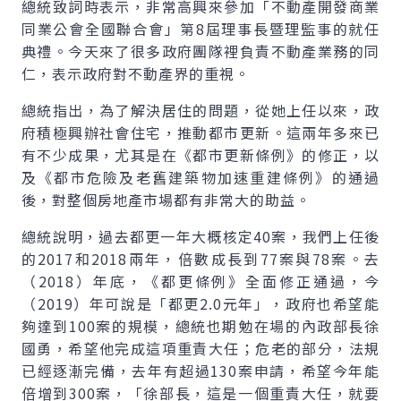
總統致詞時表示，非常高興來參加「不動產開發商業
同業公會全國聯合會」第8屆理事長暨理監事的就任
典禮。今天來了很多政府團隊裡負責不動產業務的同
仁，表示政府對不動產界的重視。
總統指出，為了解決居住的問題，從她上任以來，政
府積極興辦社會住宅，推動都市更新。這兩年多來已
有不少成果，尤其是在《都市更新條例》的修正，以
及《都市危險及老舊建築物加速重建條例》的通過
後，對整個房地產市場都有非常大的助益。
總統說明，過去都更一年大概核定40案，我們上任後
的2017和2018兩年，倍數成長到77案與78案。去
（2018）年底，《都更條例》全面修正通過，今
（2019）年可說是「都更2.0元年」，政府也希望能
夠達到100案的規模，總統也期勉在場的內政部長徐
國勇，希望他完成這項重責大任；危老的部分，法規
已經逐漸完備，去年有超過130案申請，希望今年能
倍增到300案，「徐部長，這是一個重責大任，就要