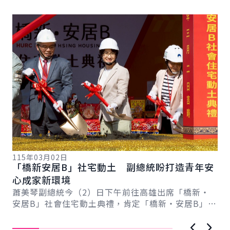
詳細內容
詳
115年03月02日
11
「橋新安居B」社宅動土 副總統盼打造青年安
德
總
心成家新環境
贏
蕭美琴副總統今（2）日下午前往高雄出席「橋新‧
蕭
安居B」社會住宅動土典禮，肯定「橋新‧安居B」串
宅
聯持續推進的交通與公共建設，盼讓各行各業青年
及
都...
如..