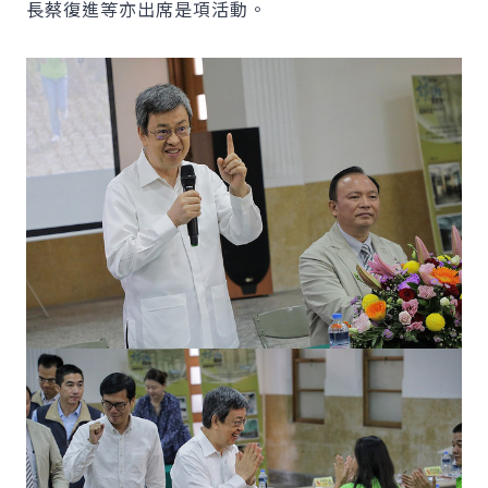
長蔡復進等亦出席是項活動。