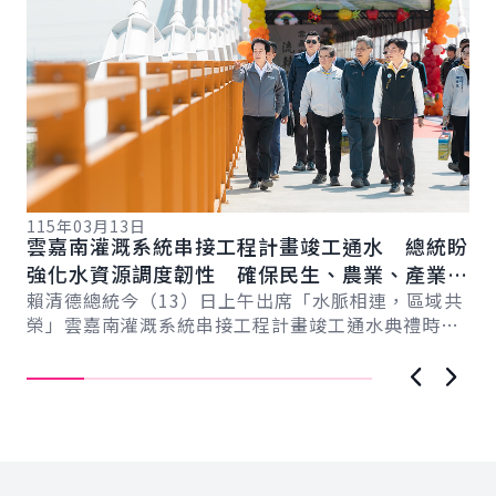
115年03月13日
11
雲嘉南灌溉系統串接工程計畫竣工通水 總統盼
總
總
強化水資源調度韌性 確保民生、農業、產業用
蘭
水穩定
賴清德總統今（13）日上午出席「水脈相連，區域共
力
賴
榮」雲嘉南灌溉系統串接工程計畫竣工通水典禮時表
灣
示，該工程成功串聯曾文－烏山頭水庫與濁水溪，
蘭
讓...
上一張圖
下一
:::