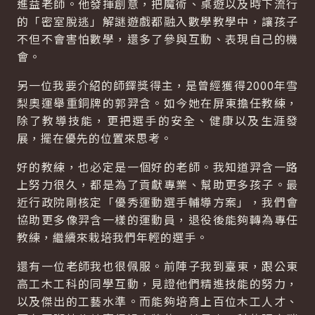
進益老師。他發揮創意，把魔術、桌遊以及時下流行
的「密室脫逃」解謎遊戲都融入數學教學中，讓孩子
不但不會害怕數學，還多了參與互動、表現自己的機
會。
另一位我要介紹的師鐸獎得主，是曾經獲得2000年雪
梨奧運舉重銅牌的郭羿含。如今她在屏東擔任教練，
除了教導技能，更把選手的安全、健康以及生涯發
展，擺在優先的位置來思考。
好的教練，也必定是一個好的老師。我知道羿含一路
上努力很久，都是為了貢獻專業、幫助更多孩子。最
近行政院剛核定「優秀運動選手輔導方案」，我們會
協助更多像羿含一樣的運動員，退役後能夠轉為專任
教練，繼續來栽培我們年輕的選手。
還有一位老師我也很佩服。前陣子我到臺東，跟公東
高工木工科的同學互動，見證他們精進技能的努力，
以及傑出的工藝水準。而能夠培育上百位木工人才、