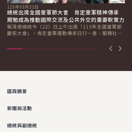
115年03月22日
11
總統出席全國童軍節大會 肯定童軍精神傳承
副
期勉成為推動國際交流及公共外交的重要軟實力
培
總
賴清德總統今（22）日上午出席「115年全國童軍節
蕭
慶祝大會」，肯定童軍運動傳承日行一善、服務社會
立
精神，並成功爭取「2029年世界羅浮大會」在...
育
上一張圖
下一
:::
國政願景
新聞與活動
總統與副總統