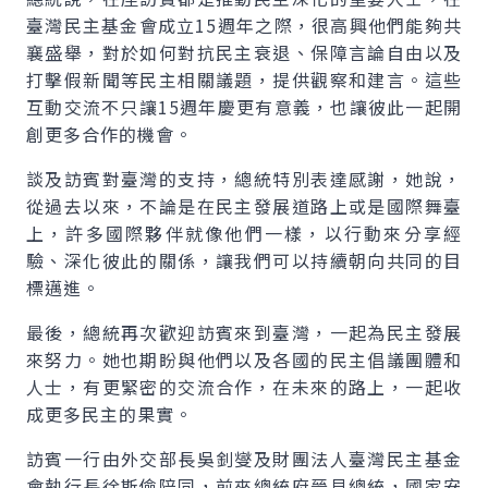
臺灣民主基金會成立15週年之際，很高興他們能夠共
襄盛舉，對於如何對抗民主衰退、保障言論自由以及
打擊假新聞等民主相關議題，提供觀察和建言。這些
互動交流不只讓15週年慶更有意義，也讓彼此一起開
創更多合作的機會。
談及訪賓對臺灣的支持，總統特別表達感謝，她說，
從過去以來，不論是在民主發展道路上或是國際舞臺
上，許多國際夥伴就像他們一樣，以行動來分享經
驗、深化彼此的關係，讓我們可以持續朝向共同的目
標邁進。
最後，總統再次歡迎訪賓來到臺灣，一起為民主發展
來努力。她也期盼與他們以及各國的民主倡議團體和
人士，有更緊密的交流合作，在未來的路上，一起收
成更多民主的果實。
訪賓一行由外交部長吳釗燮及財團法人臺灣民主基金
會執行長徐斯儉陪同，前來總統府晉見總統，國家安