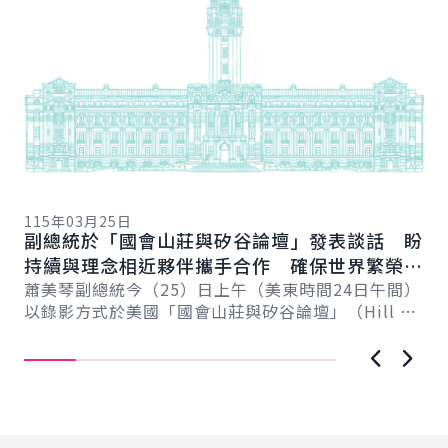
11
總
115年03月25日
向
副總統於「國會山莊與矽谷論壇」發表談話 盼
賴
總
持續與理念相近夥伴攜手合作 確保世界繁榮與
會
自由
蕭美琴副總統今（25）日上午（美東時間24日午間）
促
以錄影方式於美國「國會山莊與矽谷論壇」（Hill &
導..
Valley Forum）年度研討會...
上一張圖
下一
:::