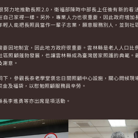
很努力地推動長照2.0，衛福部陳時中部長上任後有新的看
在自己家裡一樣。另外，專業人力也很重要，因此政府增加
年輕人能把長照員當作一輩子志業，願意服務別人，並到社
畫需要因地制宜，因此地方政府很重要。雲林縣是老人人口比
社區照顧蓬勃發展，也讓雲林縣成為臺灣居家照護的典範。
及謝意。
同下，參觀長泰老學堂褒忠日間照顧中心設施，關心問候現
菜金及福袋，以慰勉照顧服務員辛勞。
縣長李進勇等亦出席是項活動。