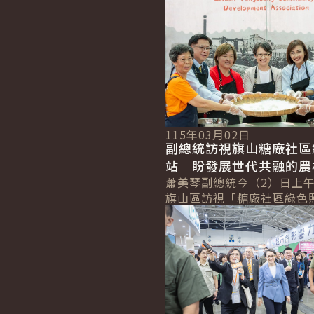
詳細內容
115年03月02日
副總統訪視旗山糖廠社區
站 盼發展世代共融的農
區 促進社會安定
蕭美琴副總統今（2）日上
旗山區訪視「糖廠社區綠色
詳細內容
站」，肯定糖廠社區在實踐
的努力，讓社區成為世代共
庭。並表示，政...