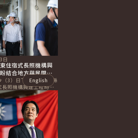
03日
屏東住宿式長照機構興
企盼結合地方與民間攜
 3.0 」
今（3）日下午視察屏東縣
English
式長照機構興建工程時表
式邁入「超高齡社會」，
「長照3.0」，透過制度