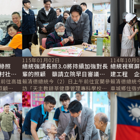
詳細內容
詳細內容
115年01月02日
114年10月
綠照
總統強調長照3.0將持續加強對長
總統視察
村社
輩的照顧 籲請立院早日審議總
建工程 
午前往高雄
預算案 避免影響長輩權益
賴清德總統今（2）日上午前往宜蘭參
手推動「長照
賴清德總統
照顧
訪「天主教耕莘健康管理專科學校附
車城鄉住宿
詳細內容
詳細內容
綠色照顧
設宜蘭縣私立勁好園綜合長照機
示，面對正
融的大家
構」，感謝該機構協助照顧宜蘭長
政府致力推動
輩，讓長者活得長...
有計畫...