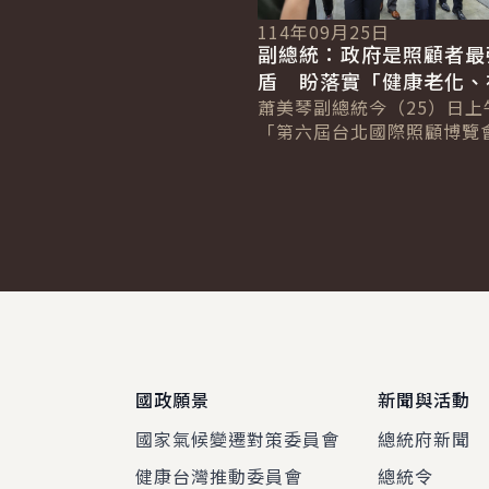
114年09月25日
副總統：政府是照顧者最
盾 盼落實「健康老化、
老、安寧善終」
蕭美琴副總統今（25）日上
「第六屆台北國際照顧博覽
典禮時表示，政府是照顧者
盾，持續推動長照3.0，讓
化、在地安...
:::
國政願景
新聞與活動
國家氣候變遷對策委員會
總統府新聞
健康台灣推動委員會
總統令