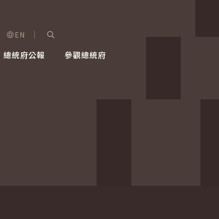
EN
字級選單
展開關鍵字搜尋
總統府公報
參觀總統府
健康台灣推動委員會
總統令
蕭美琴副總統
建築風華
全社會
每日活
行憲後
總統府
外交
網路相簿
國防