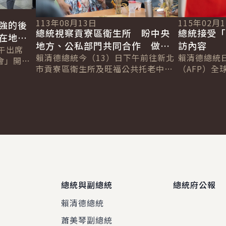
113年08月13日
115年02月
強的後
總統視察貢寮區衛生所 盼中央
總統接受「
在地安
地方、公私部門共同合作 做好
訪內容
午出席
偏鄉整體醫療 確保民眾健康
賴清德總統今（13）日下午前往新北
賴清德總統
會」開幕
市貢寮區衛生所及旺福公共托老中心
（AFP）全球
最強的後
視察，期盼中央與地方、公部門與私
Chetwynd
「健康老
部門共同合作，將偏鄉整體醫療做
Jackson
好，確保偏鄉...
總統與副總統
總統府公報
賴清德總統
蕭美琴副總統