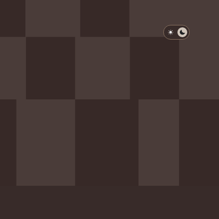
淺色模式
深色模式
防衛韌性委員會
動行程
歷任總統與副總統
展覽