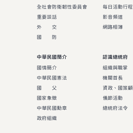
全社會防衛韌性委員會
每日活動行
重要談話
影音頻道
外 交
網路相簿
國 防
中華民國簡介
認識總統府
國情簡介
組織與職掌
中華民國憲法
機關首長
國 父
資政、國策
國家象徵
儀節活動
中華民國勳章
總統府法令
政府組織