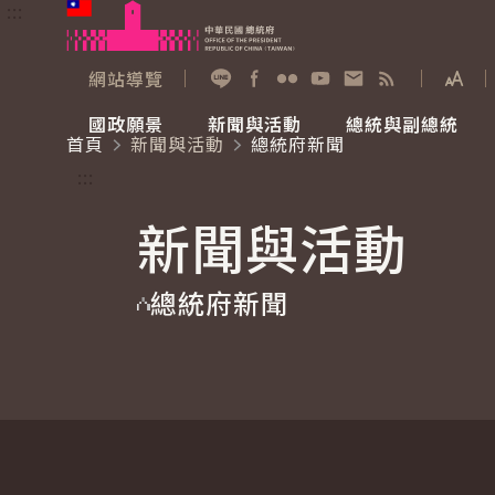
:::
跳到主要內容
中華民國總統府
網站導覽
展開
加入好友
Facebook
Flickr
YouTube
寫信給總統
RSS
國政願景
新聞與活動
總統與副總統
首頁
新聞與活動
總統府新聞
國政願景
新聞與活動
總統與副總統
參觀總統府
:::
新聞與活動
國家氣候變遷對策委員會
總統府新聞
賴清德總統
參觀資訊
總統府新聞
重要談話
影音頻道