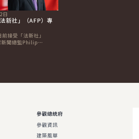
12日
法新社」（AFP）專
日前接受「法新社」
新聞總監Philip
及台北分社社長Allison
專訪，針對臺歐、...
參觀總統府
參觀資訊
建築風華