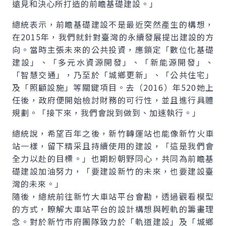
遠見和決心所打造的前瞻基礎建設。」
總統表示，前瞻基礎建設不是最近突然產生的構想，
在2015年，我們就針對臺灣的永續發展提出建設的方
向。當時主張未來的公共投資，應鎖定「數位化基礎
建設」、「多元水資源開發」、「新能源開發」、
「智慧交通」，乃至於「城鄉更新」、「公共住宅」
及「照顧設施」等關鍵項目。去（2016）年520她上
任後，政府便開始檢討財務的可行性，並且進行具體
規劃。「接下來，我們會說到做到、加速執行。」
總統說，希望百年之後，新竹轉運站也能像新竹火車
站一樣，留下精采且持續使用的建設，「這是我們會
全力以赴的目標。」也期盼朝野同心，共同為前瞻基
礎建設加油努力，「要建設新竹的未來，也要建設臺
灣的未來。」
隨後，總統前往新竹大車站平台會勘，透過觀看模型
的方式，瞭解大車站平台的設計構想與輕軌的籌畫理
念。對於新竹市府團隊致力於「軌道建設」及「城鄉