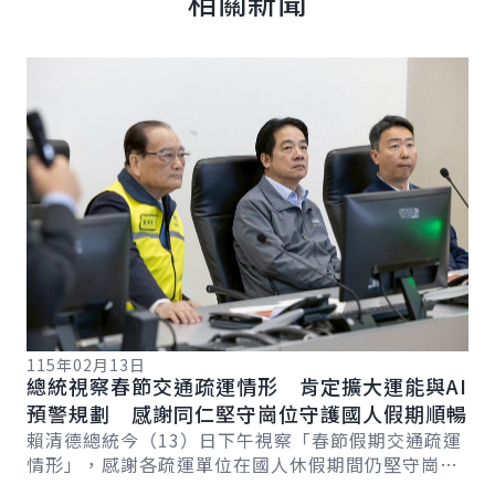
相關新聞
詳細內容
詳
115年02月13日
11
總統視察春節交通疏運情形 肯定擴大運能與AI
總
總
預警規劃 感謝同仁堅守崗位守護國人假期順暢
工
賴清德總統今（13）日下午視察「春節假期交通疏運
賴
情形」，感謝各疏運單位在國人休假期間仍堅守崗
航
位。總統表示，今年因返鄉與旅遊需求增加，整體疏
章