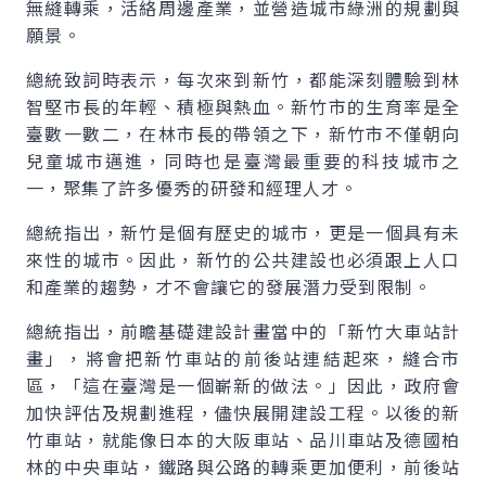
無縫轉乘，活絡周邊產業，並營造城市綠洲的規劃與
願景。
總統致詞時表示，每次來到新竹，都能深刻體驗到林
智堅市長的年輕、積極與熱血。新竹市的生育率是全
臺數一數二，在林市長的帶領之下，新竹市不僅朝向
兒童城市邁進，同時也是臺灣最重要的科技城市之
一，聚集了許多優秀的研發和經理人才。
總統指出，新竹是個有歷史的城市，更是一個具有未
來性的城市。因此，新竹的公共建設也必須跟上人口
和產業的趨勢，才不會讓它的發展潛力受到限制。
總統指出，前瞻基礎建設計畫當中的「新竹大車站計
畫」，將會把新竹車站的前後站連結起來，縫合市
區，「這在臺灣是一個嶄新的做法。」因此，政府會
加快評估及規劃進程，儘快展開建設工程。以後的新
竹車站，就能像日本的大阪車站、品川車站及德國柏
林的中央車站，鐵路與公路的轉乘更加便利，前後站