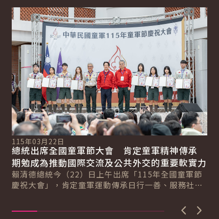
詳細內容
詳
115年03月22日
11
總統出席全國童軍節大會 肯定童軍精神傳承
副
期勉成為推動國際交流及公共外交的重要軟實力
培
總
賴清德總統今（22）日上午出席「115年全國童軍節
蕭
慶祝大會」，肯定童軍運動傳承日行一善、服務社會
立
精神，並成功爭取「2029年世界羅浮大會」在...
育