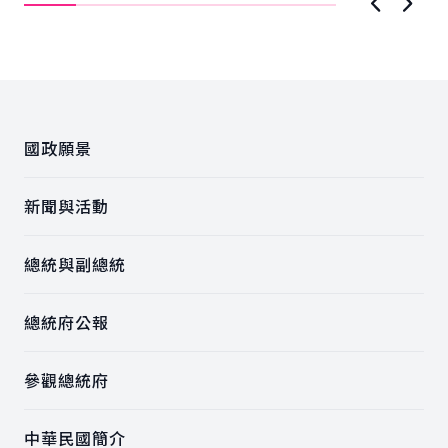
示，政...
長..
上一張圖
下一
:::
國政願景
新聞與活動
總統與副總統
總統府公報
參觀總統府
中華民國簡介