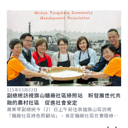
詳細內容
詳
115年03月02日
11
副總統訪視旗山糖廠社區綠照站 盼發展世代共
總
總
融的農村社區 促進社會安定
請
蕭美琴副總統今（2）日上午前往高雄旗山區訪視
賴
「糖廠社區綠色照顧站」，肯定糖廠社區在實踐綠色
莘
照顧的努力，讓社區成為世代共融的大家庭。並表
機