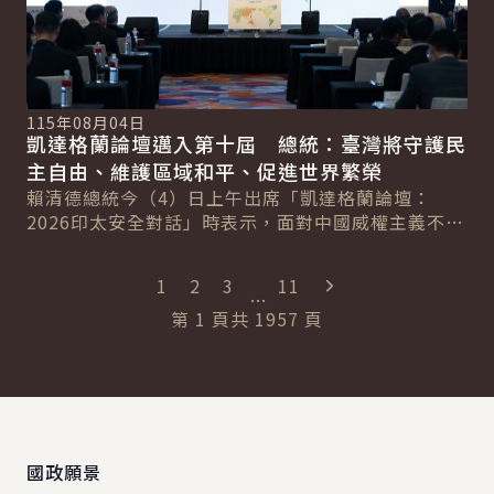
115年08月04日
凱達格蘭論壇邁入第十屆 總統：臺灣將守護民
主自由、維護區域和平、促進世界繁榮
賴清德總統今（4）日上午出席「凱達格蘭論壇：
2026印太安全對話」時表示，面對中國威權主義不斷
擴張，臺灣會守護民主自由的價值、維護區域的和
平...
"最末頁"
1
2
3
11
...
第
1
頁
共
1957
頁
:::
國政願景