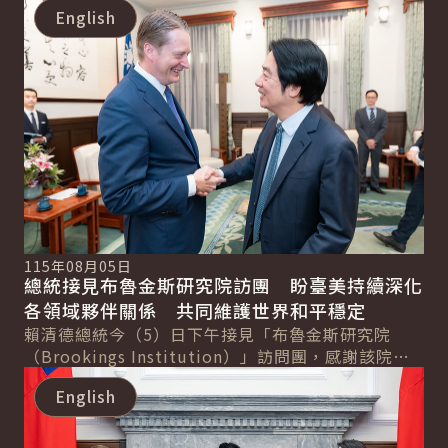
English
115年08月05日
總統接見布魯金斯研究院訪團 盼臺美持續深化
各領域夥伴關係 共同維護世界和平穩定
賴清德總統今（5）日下午接見「布魯金斯研究院
（Brookings Institution）」訪問團，感謝該院長
詳細內容
期關注臺灣及促進臺美相互理解。...
English