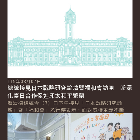
薪、...
115年08月07日
總統接見日本戰略研究論壇暨福和會訪團 盼深
化臺日合作促進印太和平繁榮
賴清德總統今（7）日下午接見「日本戰略研究論
壇」暨「福和會」乙行時表示，面對威權主義不斷擴
詳細內容
張，臺灣將持續強化國防力量及全社會防衛韌性，期
盼臺...