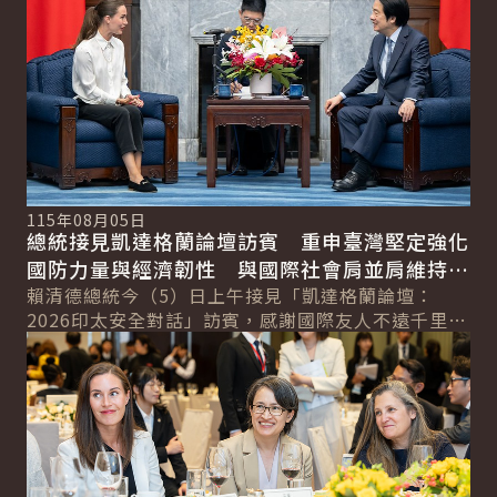
115年08月05日
總統接見凱達格蘭論壇訪賓 重申臺灣堅定強化
國防力量與經濟韌性 與國際社會肩並肩維持和
平穩定
賴清德總統今（5）日上午接見「凱達格蘭論壇：
2026印太安全對話」訪賓，感謝國際友人不遠千里以
詳細內容
行動支持臺灣。並表示，他上任後推動「和平四大
支...