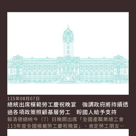
圖文顯示
列表顯示
詳細內容
115年08月07日
總統出席模範勞工慶祝晚宴 強調政府將持續透
過各項政策照顧基層勞工 盼國人給予支持
賴清德總統今（7）日晚間出席「全國產職業總工會
115年度全國模範勞工慶祝晚宴」，肯定勞工朋友是
詳細內容
臺灣經濟進步的幕後英雄。並強調，政府透過加