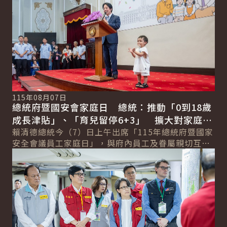
115年08月07日
總統府暨國安會家庭日 總統：推動「0到18歲
成長津貼」、「育兒留停6+3」 擴大對家庭的
支持
賴清德總統今（7）日上午出席「115年總統府暨國家
安全會議員工家庭日」，與府內員工及眷屬親切互動
詳細內容
並合影留念，現場氣氛熱鬧溫馨。 總統致詞時...