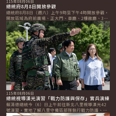
115年08月06日
總統府8月8日開放參觀
總統府8月8日（週六）上午9時至下午4時開放參觀，
開放區域為府前廣場、正大門、車廳、2樓敞廳、3樓
詳細內容
大禮堂及部分迴廊、1樓展場、迴廊、南苑、北...
115年08月06日
總統視導漢光演習「戰力防護與保存」實兵演練
賴清德總統今（6）日上午前往新北八里視導漢光42
號演習，實地了解八里守備區部隊執行戰力防護、兵
詳細內容
力保存及戰場應變作為，並慰勉參演官兵辛勞。 ...