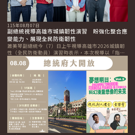
115年08月07日
副總統視導高雄市城鎮韌性演習 盼強化整合應
變能力、展現全民防衛韌性
蕭美琴副總統今（7）日上午視導高雄市2026城鎮韌
性（全民防衛動員）演習時表示，本次視導以「指揮
詳細內容
體系持續運作」、「民間力量整合」及「醫療體系...