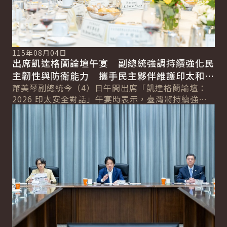
115年08月04日
出席凱達格蘭論壇午宴 副總統強調持續強化民
主韌性與防衛能力 攜手民主夥伴維護印太和平
穩定
蕭美琴副總統今（4）日午間出席「凱達格蘭論壇：
2026 印太安全對話」午宴時表示，臺灣將持續強化
詳細內容
軍事防衛整備、全社會防衛韌性及經濟安全，並深...