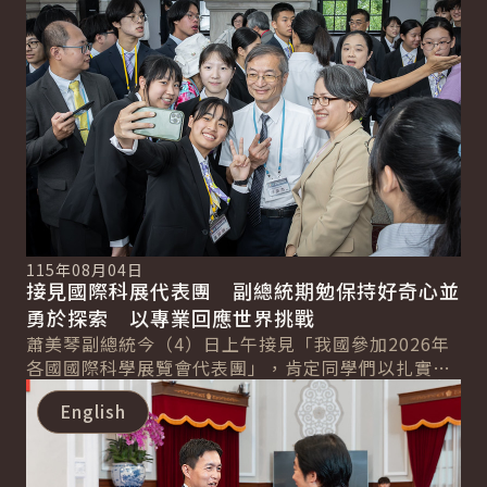
詳細內容
景星勳章」，表彰其長年深化臺美關係、...
115年08月04日
接見國際科展代表團 副總統期勉保持好奇心並
勇於探索 以專業回應世界挑戰
蕭美琴副總統今（4）日上午接見「我國參加2026年
各國國際科學展覽會代表團」，肯定同學們以扎實研
詳細內容
究、創新思維及面對挑戰的韌性，在國際舞臺獲得...
English