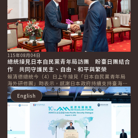
115年08月04日
總統接見日本自民黨青年局訪團 盼臺日團結合
作 共同守護民主、自由、和平與繁榮
賴清德總統今（4）日上午接見「日本自民黨青年局
海外研修團」時表示，感謝日本政府持續支持臺海和
詳細內容
平穩定，並強調，面對中國持續對周邊國家進行灰色
English
地...