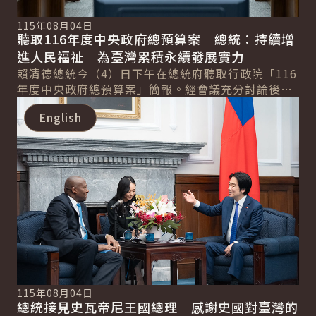
115年08月04日
聽取116年度中央政府總預算案 總統：持續增
進人民福祉 為臺灣累積永續發展實力
賴清德總統今（4）日下午在總統府聽取行政院「116
年度中央政府總預算案」簡報。經會議充分討論後，
詳細內容
總統表示，明年度中央政府總預算編列的目標是持...
English
115年08月04日
總統接見史瓦帝尼王國總理 感謝史國對臺灣的