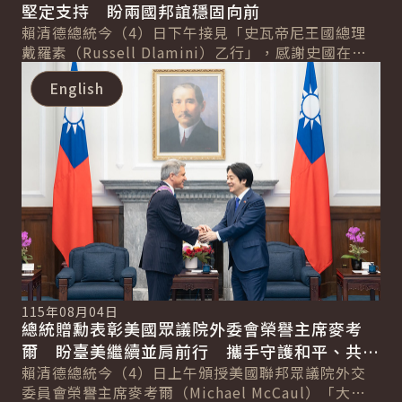
堅定支持 盼兩國邦誼穩固向前
賴清德總統今（4）日下午接見「史瓦帝尼王國總理
戴羅素（Russell Dlamini）乙行」，感謝史國在國
詳細內容
際場域為臺灣的國際參與發聲，展現對...
English
115年08月04日
總統贈勳表彰美國眾議院外委會榮譽主席麥考
爾 盼臺美繼續並肩前行 攜手守護和平、共創
繁榮
賴清德總統今（4）日上午頒授美國聯邦眾議院外交
委員會榮譽主席麥考爾（Michael McCaul）「大綬