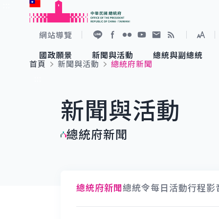
:::
跳到主要內容
中華民國總統府
網站導覽
展開
加入好友
Facebook
Flickr
YouTube
寫信給總統
RSS
國政願景
新聞與活動
總統與副總統
首頁
新聞與活動
總統府新聞
國政願景
新聞與活動
總統與副總統
參觀總統府
:::
新聞與活動
國家氣候變遷對策委員會
總統府新聞
賴清德總統
參觀資訊
總統府新聞
重要談話
影音頻道
總統府新聞
總統令
每日活動行程
影