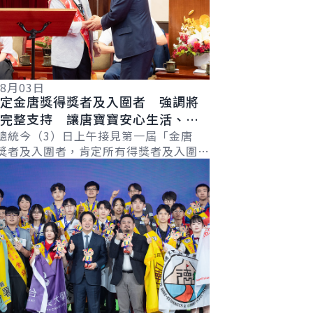
08月03日
定金唐獎得獎者及入圍者 強調將
完整支持 讓唐寶寶安心生活、參
及追求理想
總統今（3）日上午接見第一屆「金唐
獎者及入圍者，肯定所有得獎者及入圍者
容
會刻板印象，努力追求理想，也感謝所有
協會夥伴...