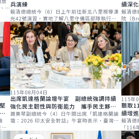
開放
兵演練
續深化
、2
賴清德總統今（6）日上午前往新北八里視導漢
平穩定
賴清德
、迴
光42號演習，實地了解八里守備區部隊執行戰
院（Bro
詳細內容
詳細內
力防護、兵力保存及戰場應變作為，並慰勉參演
該院長
官兵辛勞。 ...
115年08月04日
出席凱達格蘭論壇午宴 副總統強調持續
115年
堅
聽取1
強化民主韌性與防衛能力 攜手民主夥伴
會
續增進
維護印太和平穩定
蕭美琴副總統今（4）日午間出席「凱達格蘭論
壇：2026 印太安全對話」午宴時表示，臺灣將
論
力
賴清德
持續強化軍事防衛整備、全社會防衛韌性及經濟
友人
「11
詳細內容
詳細內
安全，並深...
後推
分討論