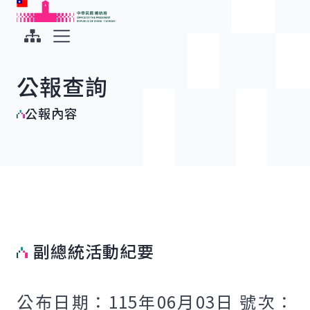
:::
:::
跳到主要內容
中華民國總統府
展開選單
公報查詢
公報內容
副總統活動紀要
公布日期：115年06月03日 號次：