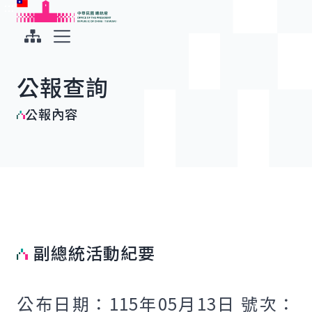
:::
:::
跳到主要內容
中華民國總統府
展開選單
公報查詢
公報內容
副總統活動紀要
公布日期：115年05月13日 號次：