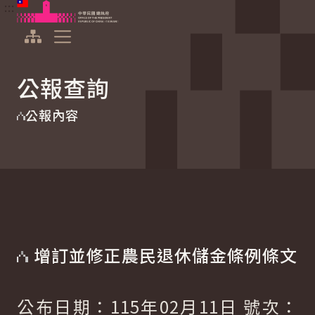
:::
:::
跳到主要內容
中華民國總統府
展開選單
公報查詢
公報內容
增訂並修正農民退休儲金條例條文
公布日期：115年02月11日 號次：